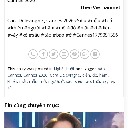
Cannes 2026.
Theo Vietnamnet
Cara Delevingne , Cannes 2026#Siêu #mẫu #tuổi
#khiến #người #hâm #mộ #đỏ #mặt #vì #diện
#váy #xẻ #sâu #táo #bạo #ở #Cannes1779051556
This entry was posted in
Nghệ thuật
and tagged
bảo
,
Cannes
,
Cannes 2026
,
Cara Delevingne
,
diện
,
đố
,
hầm
,
khiến
,
mắt
,
mẫu
,
mở
,
người
,
ở
,
sâu
,
siêu
,
tạo
,
tuổi
,
vây
,
vị
,
xế
.
Tin cùng chuyên mục: