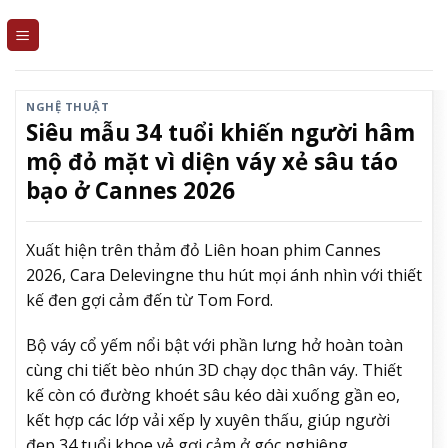
Skip
to
content
NGHỆ THUẬT
Siêu mẫu 34 tuổi khiến người hâm
mộ đỏ mặt vì diện váy xẻ sâu táo
bạo ở Cannes 2026
Xuất hiện trên thảm đỏ Liên hoan phim Cannes
2026, Cara Delevingne thu hút mọi ánh nhìn với thiết
kế đen gợi cảm đến từ Tom Ford.
Bộ váy cổ yếm nổi bật với phần lưng hở hoàn toàn
cùng chi tiết bèo nhún 3D chạy dọc thân váy. Thiết
kế còn có đường khoét sâu kéo dài xuống gần eo,
kết hợp các lớp vải xếp ly xuyên thấu, giúp người
đẹp 34 tuổi khoe vẻ gợi cảm ở góc nghiêng.