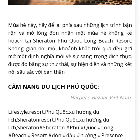
Mùa hè này, hãy để lại phía sau những lịch trình bận
rộn và mở lòng đón nhận một mùa hè không kế
hoạch tại Sheraton Phu Quoc Long Beach Resort.
Không gian nơi mỗi khoảnh khắc trôi qua đều gợi
mở một định nghĩa mới về sự sang trọng đích thực,
được đo bằng sự thư thái, sự hiện diện và những kết
nối sâu sắc với bản thân.
CẨM NANG DU LỊCH PHÚ QUỐC:
Harper’s Bazaar Việt Nam
Lifestyle,resort,Phú Quốc,xu hướng du
lịch,Sheratonresort,Phú Quốc,xu hướng du
lịch,Sheraton#Sheraton #Phu #Quoc #Long
#Beach #Resort #đón #đầu #hướng #Presence