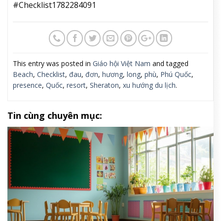
#Checklist1782284091
This entry was posted in
Giáo hội Việt Nam
and tagged
Beach
,
Checklist
,
đau
,
đơn
,
hương
,
long
,
phù
,
Phú Quốc
,
presence
,
Quốc
,
resort
,
Sheraton
,
xu hướng du lịch
.
Tin cùng chuyên mục: