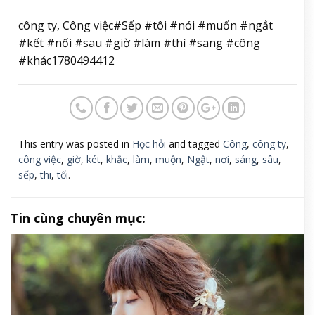
công ty, Công việc#Sếp #tôi #nói #muốn #ngắt
#kết #nối #sau #giờ #làm #thì #sang #công
#khác1780494412
This entry was posted in
Học hỏi
and tagged
Công
,
công ty
,
công việc
,
giờ
,
két
,
khắc
,
làm
,
muộn
,
Ngật
,
nơi
,
sáng
,
sâu
,
sếp
,
thi
,
tối
.
Tin cùng chuyên mục: