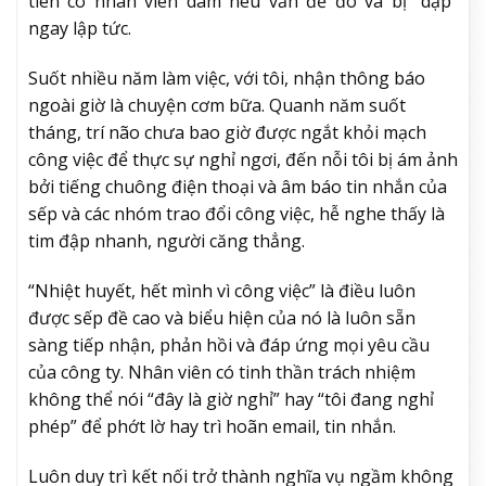
tiên có nhân viên dám nêu vấn đề đó và bị “dập”
ngay lập tức.
Suốt nhiều năm làm việc, với tôi, nhận thông báo
ngoài giờ là chuyện cơm bữa. Quanh năm suốt
tháng, trí não chưa bao giờ được ngắt khỏi mạch
công việc để thực sự nghỉ ngơi, đến nỗi tôi bị ám ảnh
bởi tiếng chuông điện thoại và âm báo tin nhắn của
sếp và các nhóm trao đổi công việc, hễ nghe thấy là
tim đập nhanh, người căng thẳng.
“Nhiệt huyết, hết mình vì công việc” là điều luôn
được sếp đề cao và biểu hiện của nó là luôn sẵn
sàng tiếp nhận, phản hồi và đáp ứng mọi yêu cầu
của công ty. Nhân viên có tinh thần trách nhiệm
không thể nói “đây là giờ nghỉ” hay “tôi đang nghỉ
phép” để phớt lờ hay trì hoãn email, tin nhắn.
Luôn duy trì kết nối trở thành nghĩa vụ ngầm không