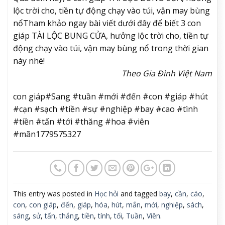
lộc trời cho, tiền tự động chạy vào túi, vận may bùng
nổ
Tham khảo ngay bài viết dưới đây để biết 3 con
giáp TÀI LỘC BUNG CỬA, hưởng lộc trời cho, tiền tự
động chạy vào túi, vận may bùng nổ trong thời gian
này nhé!
Theo Gia Đình Việt Nam
con giáp#Sang #tuần #mới #đến #con #giáp #hút
#cạn #sạch #tiền #sự #nghiệp #bay #cao #tình
#tiền #tấn #tới #thăng #hoa #viên
#mãn1779575327
This entry was posted in
Học hỏi
and tagged
bay
,
cần
,
cáo
,
con
,
con giáp
,
đến
,
giáp
,
hóa
,
hút
,
mắn
,
mới
,
nghiệp
,
sách
,
sáng
,
sử
,
tấn
,
thắng
,
tiền
,
tính
,
tối
,
Tuần
,
Viên
.