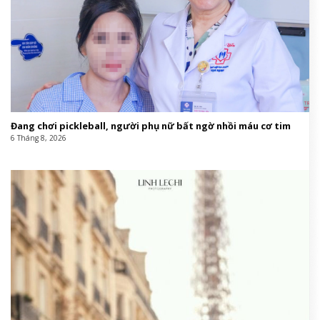
Đang chơi pickleball, người phụ nữ bất ngờ nhồi máu cơ tim
6 Tháng 8, 2026