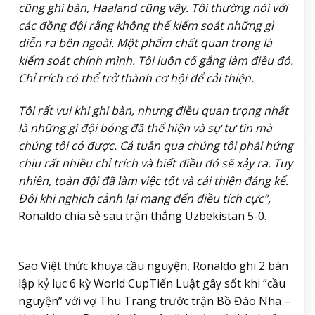
cũng ghi bàn, Haaland cũng vậy. Tôi thường nói với
các đồng đội rằng không thể kiểm soát những gì
diễn ra bên ngoài. Một phẩm chất quan trọng là
kiểm soát chính mình. Tôi luôn cố gắng làm điều đó.
Chỉ trích có thể trở thành cơ hội để cải thiện.
Tôi rất vui khi ghi bàn, nhưng điều quan trọng nhất
là những gì đội bóng đã thể hiện và sự tự tin mà
chúng tôi có được. Cả tuần qua chúng tôi phải hứng
chịu rất nhiều chỉ trích và biết điều đó sẽ xảy ra. Tuy
nhiên, toàn đội đã làm việc tốt và cải thiện đáng kể.
Đôi khi nghịch cảnh lại mang đến điều tích cực”,
Ronaldo chia sẻ sau trận thắng Uzbekistan 5-0.
Sao Việt thức khuya cầu nguyện, Ronaldo ghi 2 bàn
lập kỷ lục 6 kỳ World Cup
Tiến Luật gây sốt khi “cầu
nguyện” với vợ Thu Trang trước trận Bồ Đào Nha –