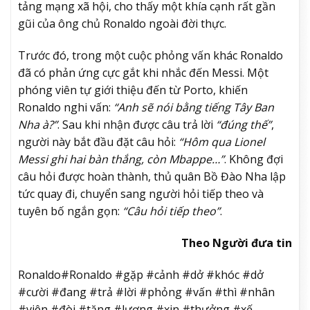
tảng mạng xã hội, cho thấy một khía cạnh rất gần
gũi của ông chủ Ronaldo ngoài đời thực.
Trước đó, trong một cuộc phỏng vấn khác Ronaldo
đã có phản ứng cực gắt khi nhắc đến Messi. Một
phóng viên tự giới thiệu đến từ Porto, khiến
Ronaldo nghi vấn:
“Anh sẽ nói bằng tiếng Tây Ban
Nha à?”
. Sau khi nhận được câu trả lời
“đúng thế”
,
người này bắt đầu đặt câu hỏi:
“Hôm qua Lionel
Messi ghi hai bàn thắng, còn Mbappe…”
. Không đợi
câu hỏi được hoàn thành, thủ quân Bồ Đào Nha lập
tức quay đi, chuyển sang người hỏi tiếp theo và
tuyên bố ngắn gọn:
“Câu hỏi tiếp theo”
.
Theo Người đưa tin
Ronaldo#Ronaldo #gặp #cảnh #dở #khóc #dở
#cười #đang #trả #lời #phỏng #vấn #thì #nhân
#viên #đòi #tăng #lương #xin #thưởng #xế