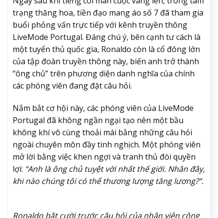
Ngay sau khi tiếng còi mãn cuộc vang lên, trong tâm
trạng thăng hoa, tiền đạo mang áo số 7 đã tham gia
buổi phỏng vấn trực tiếp với kênh truyền thông
LiveMode Portugal. Đáng chú ý, bên cạnh tư cách là
một tuyển thủ quốc gia, Ronaldo còn là cổ đông lớn
của tập đoàn truyền thông này, biến anh trở thành
“ông chủ” trên phương diện danh nghĩa của chính
các phóng viên đang đặt câu hỏi.
Nắm bắt cơ hội này, các phóng viên của LiveMode
Portugal đã không ngần ngại tạo nên một bầu
không khí vô cùng thoải mái bằng những câu hỏi
ngoài chuyên môn đầy tinh nghịch. Một phóng viên
mở lời bằng việc khen ngợi và tranh thủ đòi quyền
lợi:
“Anh là ông chủ tuyệt vời nhất thế giới. Nhân đây,
khi nào chúng tôi có thể thương lượng tăng lương?”.
Ronaldo bật cười trước câu hỏi của nhân viên công