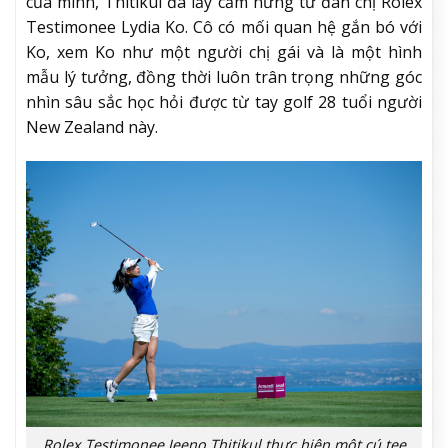
của mình, Thitikul đã lấy cảm hứng từ đàn chị Rolex
Testimonee Lydia Ko. Cô có mối quan hệ gắn bó với
Ko, xem Ko như một người chị gái và là một hình
mẫu lý tưởng, đồng thời luôn trân trọng những góc
nhìn sâu sắc học hỏi được từ tay golf 28 tuổi người
New Zealand này.
Rolex Testimonee Jeeno Thitikul thực hiện một cú tee