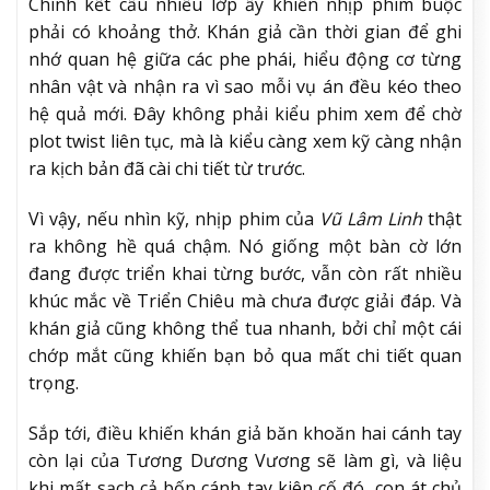
Chính kết cấu nhiều lớp ấy khiến nhịp phim buộc
phải có khoảng thở. Khán giả cần thời gian để ghi
nhớ quan hệ giữa các phe phái, hiểu động cơ từng
nhân vật và nhận ra vì sao mỗi vụ án đều kéo theo
hệ quả mới. Đây không phải kiểu phim xem để chờ
plot twist liên tục, mà là kiểu càng xem kỹ càng nhận
ra kịch bản đã cài chi tiết từ trước.
Vì vậy, nếu nhìn kỹ, nhịp phim của
Vũ Lâm Linh
thật
ra không hề quá chậm. Nó giống một bàn cờ lớn
đang được triển khai từng bước, vẫn còn rất nhiều
khúc mắc về Triển Chiêu mà chưa được giải đáp. Và
khán giả cũng không thể tua nhanh, bởi chỉ một cái
chớp mắt cũng khiến bạn bỏ qua mất chi tiết quan
trọng.
Sắp tới, điều khiến khán giả băn khoăn hai cánh tay
còn lại của Tương Dương Vương sẽ làm gì, và liệu
khi mất sạch cả bốn cánh tay kiên cố đó, con át chủ