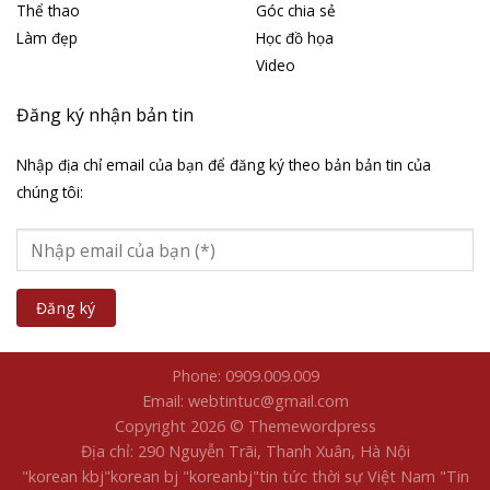
Thể thao
Góc chia sẻ
Làm đẹp
Học đồ họa
Video
Đăng ký nhận bản tin
Nhập địa chỉ email của bạn để đăng ký theo bản bản tin của
chúng tôi:
Phone: 0909.009.009
Email: webtintuc@gmail.com
Copyright 2026 © Themewordpress
Địa chỉ: 290 Nguyễn Trãi, Thanh Xuân, Hà Nội
"korean kbj​
"korean bj
"koreanbj​
"tin tức thời sự Việt Nam
"Tin