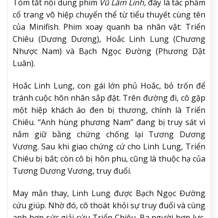
Tóm tắt nội dung phim
Vũ Lâm Linh,
đây là tác phẩm
cổ trang võ hiệp chuyển thể từ tiểu thuyết cùng tên
của Minifish. Phim xoay quanh ba nhân vật: Triển
Chiêu (Dương Dương), Hoắc Linh Lung (Chương
Nhược Nam) và Bạch Ngọc Đường (Phương Dật
Luân).
Hoắc Linh Lung, con gái lớn phủ Hoắc, bỏ trốn để
tránh cuộc hôn nhân sắp đặt. Trên đường đi, cô gặp
một hiệp khách áo đen bị thương, chính là Triển
Chiêu. “Anh hùng phương Nam” đang bị truy sát vì
nắm giữ bằng chứng chống lại Tương Dương
Vương. Sau khi giao chứng cứ cho Linh Lung, Triển
Chiêu bị bắt; còn cô bị hôn phu, cũng là thuộc hạ của
Tương Dương Vương, truy đuổi.
May mắn thay, Linh Lung được Bạch Ngọc Đường
cứu giúp. Nhờ đó, cô thoát khỏi sự truy đuổi và cùng
anh hợp sức giải cứu Triển Chiêu. Ba người hợp lực,