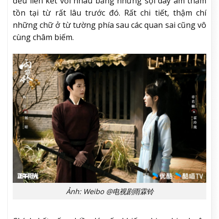
đều liên kết với nhau bằng những sợi dây âm thầm
tồn tại từ rất lâu trước đó. Rất chi tiết, thậm chí
những chữ ở từ tường phía sau các quan sai cũng vô
cùng châm biếm.
Ảnh: Weibo @电视剧雨霖铃