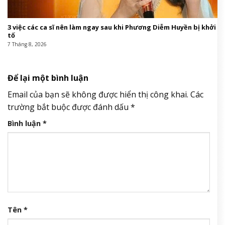
3 việc các ca sĩ nên làm ngay sau khi Phương Diễm Huyền bị khởi
tố
7 Tháng 8, 2026
Để lại một bình luận
Email của bạn sẽ không được hiển thị công khai.
Các
trường bắt buộc được đánh dấu
*
Bình luận
*
Tên
*