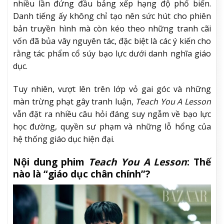
nhiều lần đứng đầu bảng xếp hạng độ phổ biến.
Danh tiếng ấy không chỉ tạo nên sức hút cho phiên
bản truyền hình mà còn kéo theo những tranh cãi
vốn đã bủa vây nguyên tác, đặc biệt là các ý kiến cho
rằng tác phẩm cổ súy bạo lực dưới danh nghĩa giáo
dục.
Tuy nhiên, vượt lên trên lớp vỏ gai góc và những
màn trừng phạt gây tranh luận,
Teach You A Lesson
vẫn đặt ra nhiều câu hỏi đáng suy ngẫm về bạo lực
học đường, quyền sư phạm và những lỗ hổng của
hệ thống giáo dục hiện đại.
Nội dung phim
Teach You A Lesson
: Thế
nào là “giáo dục chân chính”?