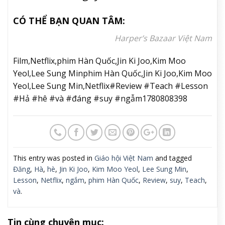
CÓ THỂ BẠN QUAN TÂM:
Harper’s Bazaar Việt Nam
Film,Netflix,phim Hàn Quốc,Jin Ki Joo,Kim Moo
Yeol,Lee Sung Minphim Hàn Quốc,Jin Ki Joo,Kim Moo
Yeol,Lee Sung Min,Netflix#Review #Teach #Lesson
#Hả #hê #và #đáng #suy #ngẫm1780808398
This entry was posted in
Giáo hội Việt Nam
and tagged
Đăng
,
Hà
,
hè
,
Jin Ki Joo
,
Kim Moo Yeol
,
Lee Sung Min
,
Lesson
,
Netflix
,
ngắm
,
phim Hàn Quốc
,
Review
,
suy
,
Teach
,
và
.
Tin cùng chuyên mục: