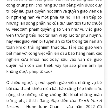
công chúng khi cho rằng sự cân bằng vốn được duy
trì bấy lâu giữa quyền học sinh và quyền giáo viên đã
bị nghiêng hẳn về một phía. Xã hội Hàn liên tiếp có
những làn sóng phẫn nộ của dư luận tích tụ từ chuỗi
vụ việc xâm phạm quyền giáo viên như vụ việc giáo
viên trường tiểu học tử nạn vì áp lực từ phụ huynh,
hay việc giáo viên bị tuyên án có tội trong tai nạn an
toàn khi đi trải nghiệm thực tế… Tỉ lệ các giáo viên
bất mãn với công việc vẫn lên đầu báo hàng năm, các
nghiên cứu khoa học xoáy sâu vào vấn đề giáo
quyền vẫn còn cần thiết, vậy tại sao phim ảnh lại
không được phép tố cáo?
Ở chiều ngược lại với quyền giáo viên, những vụ bê
bối của thanh thiếu niên bất hảo cũng tiếp thêm sức
nặng cho những công chúng đói khát những màn
trừng phạt thích đáng. Đạo diễn của
Teach You A
Lesson
– Hong Jong Chan – vào năm 2022 đã