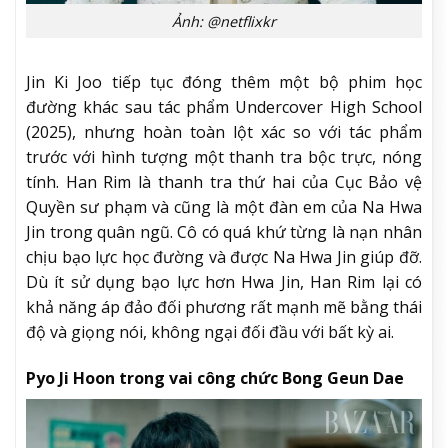
Ảnh: @netflixkr
Jin Ki Joo tiếp tục đóng thêm một bộ phim học
đường khác sau tác phẩm Undercover High School
(2025), nhưng hoàn toàn lột xác so với tác phẩm
trước với hình tượng một thanh tra bộc trực, nóng
tính. Han Rim là thanh tra thứ hai của Cục Bảo vệ
Quyền sư phạm và cũng là một đàn em của Na Hwa
Jin trong quân ngũ. Cô có quá khứ từng là nạn nhân
chịu bạo lực học đường và được Na Hwa Jin giúp đỡ.
Dù ít sử dụng bạo lực hơn Hwa Jin, Han Rim lại có
khả năng áp đảo đối phương rất mạnh mẽ bằng thái
độ và giọng nói, không ngại đối đầu với bất kỳ ai.
Pyo Ji Hoon trong vai công chức Bong Geun Dae