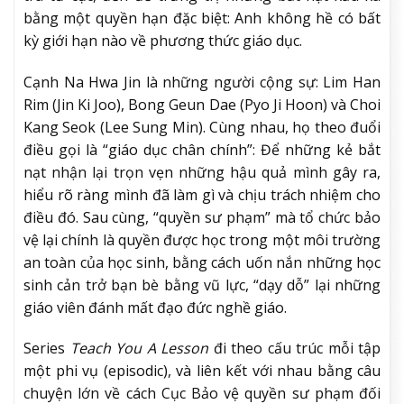
bằng một quyền hạn đặc biệt: Anh không hề có bất
kỳ giới hạn nào về phương thức giáo dục.
Cạnh Na Hwa Jin là những người cộng sự: Lim Han
Rim (Jin Ki Joo), Bong Geun Dae (Pyo Ji Hoon) và Choi
Kang Seok (Lee Sung Min). Cùng nhau, họ theo đuổi
điều gọi là “giáo dục chân chính”: Để những kẻ bắt
nạt nhận lại trọn vẹn những hậu quả mình gây ra,
hiểu rõ ràng mình đã làm gì và chịu trách nhiệm cho
điều đó. Sau cùng, “quyền sư phạm” mà tổ chức bảo
vệ lại chính là quyền được học trong một môi trường
an toàn của học sinh, bằng cách uốn nắn những học
sinh cản trở bạn bè bằng vũ lực, “dạy dỗ” lại những
giáo viên đánh mất đạo đức nghề giáo.
Series
Teach You A Lesson
đi theo cấu trúc mỗi tập
một phi vụ (episodic), và liên kết với nhau bằng câu
chuyện lớn về cách Cục Bảo vệ quyền sư phạm đối