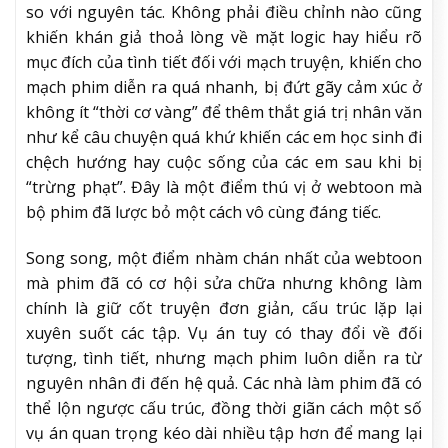
so với nguyên tác. Không phải điều chỉnh nào cũng
khiến khán giả thoả lòng về mặt logic hay hiểu rõ
mục đích của tình tiết đối với mạch truyện, khiến cho
mạch phim diễn ra quá nhanh, bị đứt gãy cảm xúc ở
không ít “thời cơ vàng” để thêm thắt giá trị nhân văn
như kể câu chuyện quá khứ khiến các em học sinh đi
chệch hướng hay cuộc sống của các em sau khi bị
“trừng phạt”. Đây là một điểm thú vị ở webtoon mà
bộ phim đã lược bỏ một cách vô cùng đáng tiếc.
Song song, một điểm nhàm chán nhất của webtoon
mà phim đã có cơ hội sửa chữa nhưng không làm
chính là giữ cốt truyện đơn giản, cấu trúc lặp lại
xuyên suốt các tập. Vụ án tuy có thay đổi về đối
tượng, tình tiết, nhưng mạch phim luôn diễn ra từ
nguyên nhân đi đến hệ quả. Các nhà làm phim đã có
thể lộn ngược cấu trúc, đồng thời giãn cách một số
vụ án quan trọng kéo dài nhiều tập hơn để mang lại