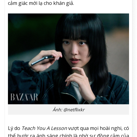
cảm giác mới lạ cho khán giả.
Ảnh: @netflixkr
Lý do
Teach You A Lesson
vượt qua mọi hoài nghi, có
thể bước ra ánh sáng chính là nhờ sự đồng cảm của