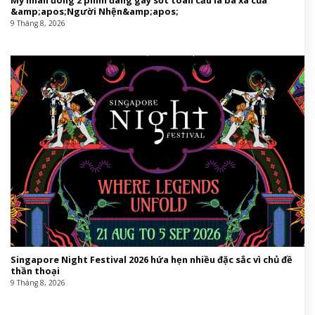
Mỹ nhân đóng 2 phim đang gây sốt toàn cầu là bà xã của
&amp;apos;Người Nhện&amp;apos;
9 Tháng 8, 2026
Singapore Night Festival 2026 hứa hẹn nhiều đặc sắc vì chủ đề
thần thoại
9 Tháng 8, 2026