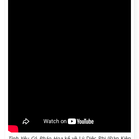
Tình Yêu Có Pháo Hoa
kể về Lý Diệc Phi (Đàn Kiện