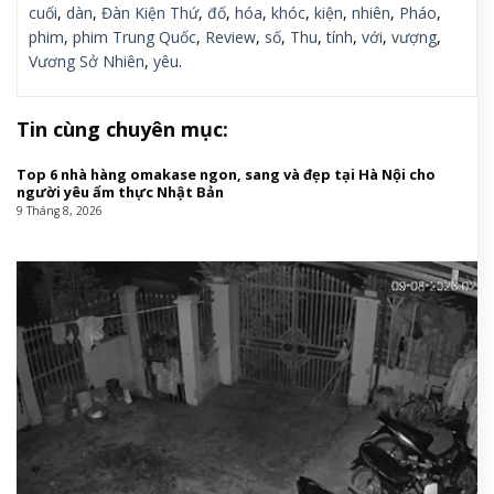
cuối
,
dàn
,
Đàn Kiện Thứ
,
đố
,
hóa
,
khóc
,
kiện
,
nhiên
,
Pháo
,
phim
,
phim Trung Quốc
,
Review
,
số
,
Thu
,
tính
,
với
,
vượng
,
Vương Sở Nhiên
,
yêu
.
Tin cùng chuyên mục:
Top 6 nhà hàng omakase ngon, sang và đẹp tại Hà Nội cho
người yêu ẩm thực Nhật Bản
9 Tháng 8, 2026