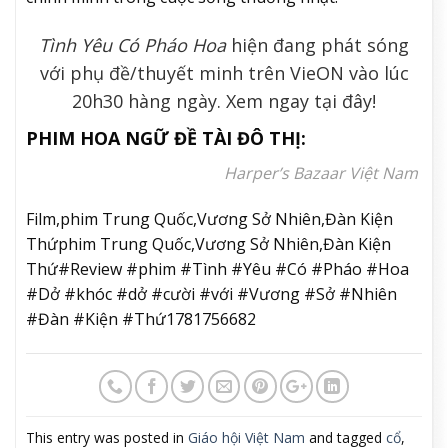
Tình Yêu Có Pháo Hoa
hiện đang phát sóng
với phụ đề/thuyết minh trên VieON vào lúc
20h30 hàng ngày. Xem ngay
tại đây
!
PHIM HOA NGỮ ĐỀ TÀI ĐÔ THỊ:
Harper’s Bazaar Việt Nam
Film,phim Trung Quốc,Vương Sở Nhiên,Đàn Kiện
Thứphim Trung Quốc,Vương Sở Nhiên,Đàn Kiện
Thứ#Review #phim #Tình #Yêu #Có #Pháo #Hoa
#Dở #khóc #dở #cười #với #Vương #Sở #Nhiên
#Đàn #Kiện #Thứ1781756682
This entry was posted in
Giáo hội Việt Nam
and tagged
cổ
,