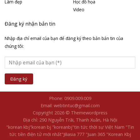
Làm đẹp
Học đồ họa
Video
Đăng ký nhận bản tin
Nhập địa chỉ email của bạn để đăng ký theo bản bản tin của
chúng tôi:
Phone: 0909.009.009
Email: webtintuc@gmail.com
Copyright 2026 © Themewordpress
Địa chỉ: 290 Nguyễn Trãi, Thanh Xuân, Hà Nội
"korean kbj​
"korean bj
"koreanbj​
"tin tức thời sự Việt Nam
"Tin
tức tiền điện tử mới nhất​
"Jiliasia 777
"Juan 365
"Korean Kbj