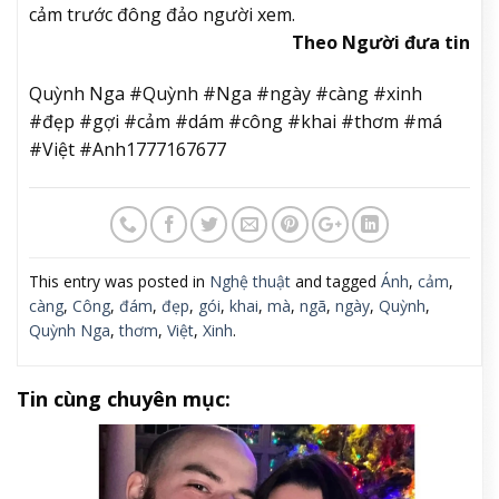
cảm trước đông đảo người xem.
Theo Người đưa tin
Quỳnh Nga #Quỳnh #Nga #ngày #càng #xinh
#đẹp #gợi #cảm #dám #công #khai #thơm #má
#Việt #Anh1777167677
This entry was posted in
Nghệ thuật
and tagged
Ánh
,
cảm
,
càng
,
Công
,
đám
,
đẹp
,
gói
,
khai
,
mà
,
ngã
,
ngày
,
Quỳnh
,
Quỳnh Nga
,
thơm
,
Việt
,
Xinh
.
Tin cùng chuyên mục: