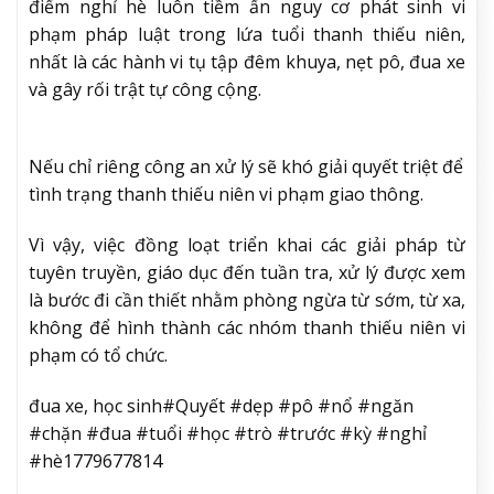
điểm nghỉ hè luôn tiềm ẩn nguy cơ phát sinh vi
phạm pháp luật trong lứa tuổi thanh thiếu niên,
nhất là các hành vi tụ tập đêm khuya, nẹt pô, đua xe
và gây rối trật tự công cộng.
Nếu chỉ riêng công an xử lý sẽ khó giải quyết triệt để
tình trạng thanh thiếu niên vi phạm giao thông.
Vì vậy, việc đồng loạt triển khai các giải pháp từ
tuyên truyền, giáo dục đến tuần tra, xử lý được xem
là bước đi cần thiết nhằm phòng ngừa từ sớm, từ xa,
không để hình thành các nhóm thanh thiếu niên vi
phạm có tổ chức.
đua xe, học sinh#Quyết #dẹp #pô #nổ #ngăn
#chặn #đua #tuổi #học #trò #trước #kỳ #nghỉ
#hè1779677814