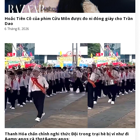
Hoắc Tiên Cô của phim Cửu Môn được đo ni đóng giày cho Trần
Dao
6 Tháng 8, 2026
Thanh Hóa chấn chỉnh nghi thức Đội trong trại hè bị ví như đi
&amp;apos;cà thọt&amp;apos;