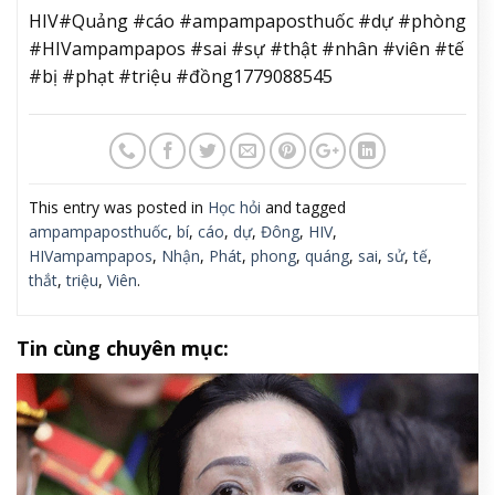
HIV#Quảng #cáo #ampampaposthuốc #dự #phòng
#HIVampampapos #sai #sự #thật #nhân #viên #tế
#bị #phạt #triệu #đồng1779088545
This entry was posted in
Học hỏi
and tagged
ampampaposthuốc
,
bí
,
cáo
,
dự
,
Đông
,
HIV
,
HIVampampapos
,
Nhận
,
Phát
,
phong
,
quáng
,
sai
,
sử
,
tế
,
thắt
,
triệu
,
Viên
.
Tin cùng chuyên mục: