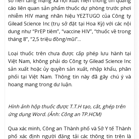
số nền tảng mạng xã hội xuất hiện thông tin quảng
cáo liên quan sản phẩm thuốc dự phòng trước phơi
nhiễm HIV mang nhãn hiệu YEZTUGO của Công ty
Gilead Science Inc (trụ sở đặt tại Hoa Kỳ) với các nội
dung như “PrEP tiêm”, “vaccine HIV”, “thuốc về trong
tháng 8”, “2,5 triệu đồng/mũi”…
Loại thuốc trên chưa được cấp phép lưu hành tại
Việt Nam, không phải do Công ty Gilead Science Inc
sản xuất hoặc ủy quyền sản xuất, nhập khẩu, phân
phối tại Việt Nam. Thông tin này đã gây chú ý và
hoang mang trong dư luận.
Hình ảnh hộp thuốc được T.T.H tạo, cắt, ghép trên
ứng dụng Word. (Ảnh: Công an TP.HCM)
Qua xác minh, Công an Thành phố và Sở Y tế Thành
phố xác định người đăng tải các thông tin trên là