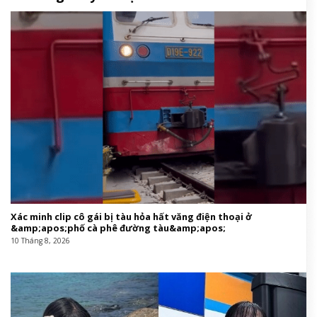
Xác minh clip cô gái bị tàu hỏa hất văng điện thoại ở
&amp;apos;phố cà phê đường tàu&amp;apos;
10 Tháng 8, 2026