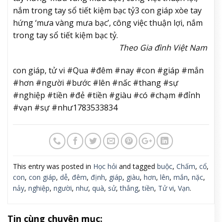
nắm trong tay sổ tiết kiệm bạc tỷ
3 con giáp xòe tay
hứng ‘mưa vàng mưa bạc’, công việc thuận lợi, nắm
trong tay sổ tiết kiệm bạc tỷ.
Theo Gia đình Việt Nam
con giáp, tử vi #Qua #đêm #nay #con #giáp #mắn
#hơn #người #bước #lên #nấc #thang #sự
#nghiệp #tiền #đẻ #tiền #giàu #có #chạm #đỉnh
#vạn #sự #như1783533834
This entry was posted in
Học hỏi
and tagged
buộc
,
Chấm
,
cổ
,
con
,
con giáp
,
dễ
,
đêm
,
định
,
giáp
,
giàu
,
hơn
,
lên
,
mắn
,
nặc
,
nảy
,
nghiệp
,
người
,
như
,
quà
,
sử
,
thắng
,
tiền
,
Tử vi
,
Vạn
.
Tin cùng chuyên mục: