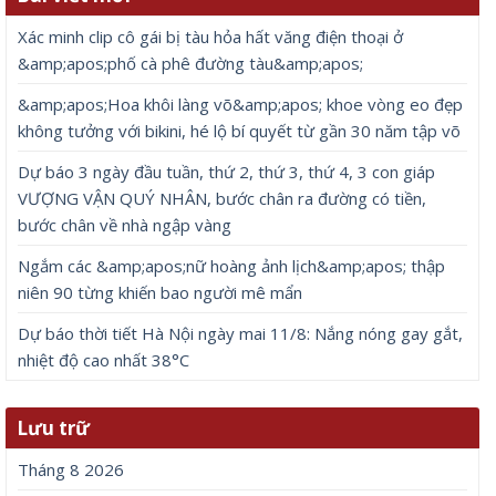
Xác minh clip cô gái bị tàu hỏa hất văng điện thoại ở
&amp;apos;phố cà phê đường tàu&amp;apos;
&amp;apos;Hoa khôi làng võ&amp;apos; khoe vòng eo đẹp
không tưởng với bikini, hé lộ bí quyết từ gần 30 năm tập võ
Dự báo 3 ngày đầu tuần, thứ 2, thứ 3, thứ 4, 3 con giáp
VƯỢNG VẬN QUÝ NHÂN, bước chân ra đường có tiền,
bước chân về nhà ngập vàng
Ngắm các &amp;apos;nữ hoàng ảnh lịch&amp;apos; thập
niên 90 từng khiến bao người mê mẩn
Dự báo thời tiết Hà Nội ngày mai 11/8: Nắng nóng gay gắt,
nhiệt độ cao nhất 38°C
Lưu trữ
Tháng 8 2026