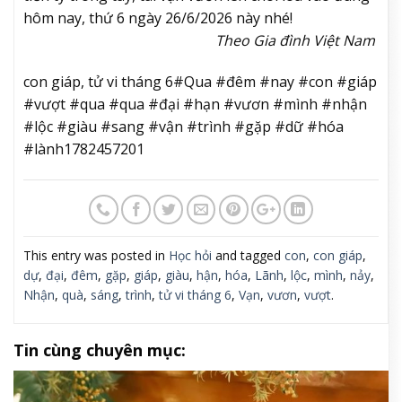
hôm nay, thứ 6 ngày 26/6/2026 này nhé!
Theo Gia đình Việt Nam
con giáp, tử vi tháng 6#Qua #đêm #nay #con #giáp
#vượt #qua #qua #đại #hạn #vươn #mình #nhận
#lộc #giàu #sang #vận #trình #gặp #dữ #hóa
#lành1782457201
This entry was posted in
Học hỏi
and tagged
con
,
con giáp
,
dự
,
đại
,
đêm
,
gặp
,
giáp
,
giàu
,
hận
,
hóa
,
Lãnh
,
lộc
,
mình
,
nảy
,
Nhận
,
quà
,
sáng
,
trình
,
tử vi tháng 6
,
Vạn
,
vươn
,
vượt
.
Tin cùng chuyên mục: