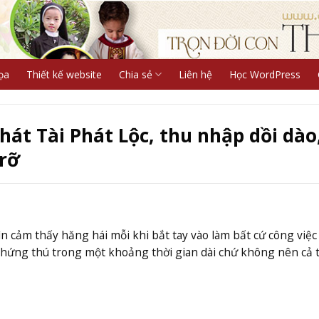
ọa
Thiết kế website
Chia sẻ
Liên hệ
Học WordPress
át Tài Phát Lộc, thu nhập dồi dào
rỡ
 cảm thấy hăng hái mỗi khi bắt tay vào làm bất cứ công việc
rì hứng thú trong một khoảng thời gian dài chứ không nên cả