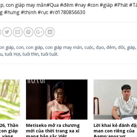
on giáp, con giáp may mắn#Qua #đêm #nay #con #giáp #Phát #Tà
ng #hưng #thịnh #rực #rỡ1780856630
on giáp
,
con
,
con giáp
,
con giáp may mắn
,
cuộc
,
đạo
,
đêm
,
đôi
,
giáp
u
,
tuổi Hợi
,
tuổi thìn
,
tuối tuất
.
26, Thần
Metiseko mở ra chương
Lời khai kẻ đánh đậ
con giáp
mới của thời trang xa xỉ
man con riêng của
, vàng
mang bản sắc Việt
&amp;apos;vợ