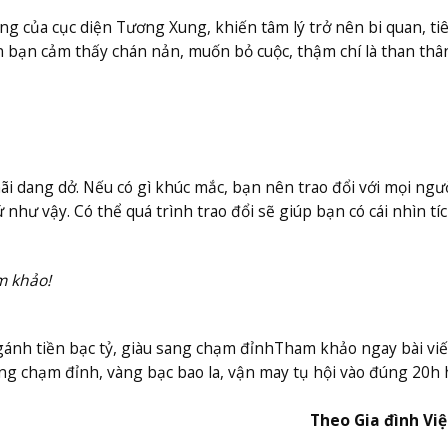
g của cục diện Tương Xung, khiến tâm lý trở nên bi quan, tiê
n bạn cảm thấy chán nản, muốn bỏ cuộc, thậm chí là than thâ
mãi dang dở. Nếu có gì khúc mắc, bạn nên trao đổi với mọi ngư
như vậy. Có thể quá trình trao đổi sẽ giúp bạn có cái nhìn tí
m khảo!
ánh tiền bạc tỷ, giàu sang chạm đỉnh
Tham khảo ngay bài viế
sang chạm đỉnh, vàng bạc bao la, vận may tụ hội vào đúng 20h
Theo Gia đình Vi