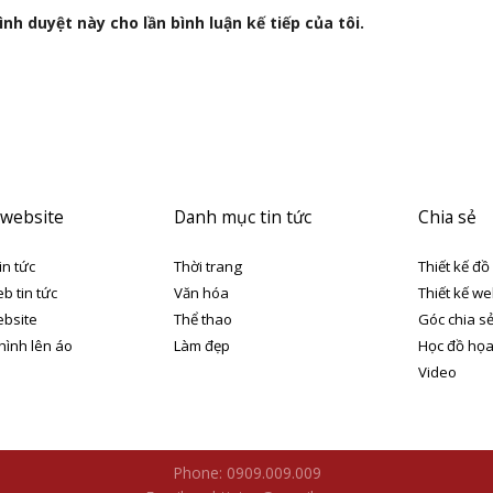
nh duyệt này cho lần bình luận kế tiếp của tôi.
 website
Danh mục tin tức
Chia sẻ
in tức
Thời trang
Thiết kế đồ
eb tin tức
Văn hóa
Thiết kế we
ebsite
Thể thao
Góc chia s
 hình lên áo
Làm đẹp
Học đồ họ
Video
Phone: 0909.009.009