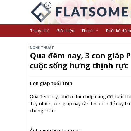
Skip
to
content
Trang chủ
Giới thiệu
Tin tức
Thiết kế đồ h
NGHỆ THUẬT
Qua đêm nay, 3 con giáp Ph
cuộc sống hưng thịnh rực 
Con giáp tuổi Thìn
Qua đêm nay, nhờ có tam hợp nâng đỡ, tuổi Thìn
Tuy nhiên, con giáp này cần tìm cách để duy t
chóng chán.
Ảnh minh họa: Internet