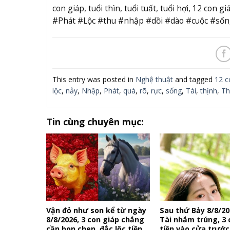
con giáp, tuổi thìn, tuổi tuất, tuổi hợi, 12 c
#Phát #Lộc #thu #nhập #dồi #dào #cuộc #số
This entry was posted in
Nghệ thuật
and tagged
12 c
lộc
,
nảy
,
Nhập
,
Phát
,
quà
,
rõ
,
rực
,
sống
,
Tài
,
thịnh
,
Th
Tin cùng chuyên mục:
Vận đỏ như son kể từ ngày
Sau thứ Bảy 8/8/20
8/8/2026, 3 con giáp chẳng
Tài nhắm trúng, 3 
cần bon chen, đắc lộc tiền
tiền vào cửa trước