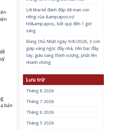
Lời khai kẻ đánh đập dã man con
đến
riêng của &amp;apos;vợ
hiến
hờ&amp;apos;, bắt quỳ đến 1 giờ
sáng
Đúng Chủ Nhật ngày 9/8/2026, 3 con
giáp vàng ngọc đầy nhà, tiền bạc đầy
 dễ
tay, giàu sang thịnh vượng, phất lên
uý
nhanh chóng
Lưu trữ
Tháng 8 2026
ng
Tháng 7 2026
ủa bản
Tháng 6 2026
Tháng 5 2026