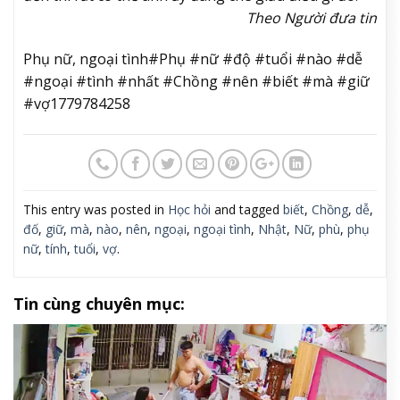
Theo Người đưa tin
Phụ nữ, ngoại tình#Phụ #nữ #độ #tuổi #nào #dễ
#ngoại #tình #nhất #Chồng #nên #biết #mà #giữ
#vợ1779784258
This entry was posted in
Học hỏi
and tagged
biết
,
Chồng
,
dễ
,
đố
,
giữ
,
mà
,
nào
,
nên
,
ngoại
,
ngoại tình
,
Nhật
,
Nữ
,
phù
,
phụ
nữ
,
tính
,
tuổi
,
vợ
.
Tin cùng chuyên mục: