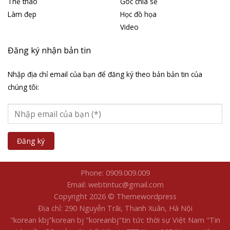
Thể thao
Góc chia sẻ
Làm đẹp
Học đồ họa
Video
Đăng ký nhận bản tin
Nhập địa chỉ email của bạn để đăng ký theo bản bản tin của
chúng tôi:
Phone: 0909.009.009
Email: webtintuc@gmail.com
Copyright 2026 © Themewordpress
Địa chỉ: 290 Nguyễn Trãi, Thanh Xuân, Hà Nội
"korean kbj​
"korean bj
"koreanbj​
"tin tức thời sự Việt Nam
"Tin