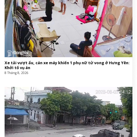
Xe tải vượt ẩu, cán xe máy khiến 1 phụ nữ tử vong ở Hưng Yên:
Khởi tố vụ án
8 Tháng 8, 2026