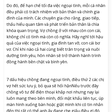
Do đó, để hạn chế tối đa việc ngoại tình, mỗi cá nhân
đều phải có trách nhiệm với bản thân và chính gia
đình của mình. Các chuyên gia cho rằng, giao tiếp,
thấu hiểu quan tâm và phát triển bản thân là chìa
khóa quan trọng. Vợ chồng ở với nhau còn con cái,
không chỉ có tình mà còn có nghĩa. Hãy nghĩ tới hậu
quả của việc ngoại tình, gia đình tan vỡ, con cái bơ
vơ. Chỉ khi nào cả hai cùng biết trân trọng và nuôi
dưỡng tình yêu, hôn nhân sẽ trở thành hành trình
đồng hành bền chặt và bình yên.
7 dấu hiệu chồng đang ngoại tình, điều thứ 2 các chị
vợ hết sức lưu ý, bỏ qua sẽ hối hận
Nếu trước đây
chồng vô tư để điện thoại khắp nơi nhưng nay lại
luôn mang theo bên mình, đổi mật khẩu liên tục, úp
màn hình xuống bàn hoặc giật mình khi có tin nhắn
đến thì rất có thể anh ấy đang che giấu điều gì đó.