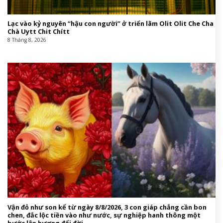
Lạc vào kỷ nguyên “hậu con người” ở triển lãm Olit Olit Che Cha
Chà Uytt Chit Chítt
8 Tháng 8, 2026
Vận đỏ như son kể từ ngày 8/8/2026, 3 con giáp chẳng cần bon
chen, đắc lộc tiền vào như nước, sự nghiệp hanh thông một
bước lên hương đổi đời