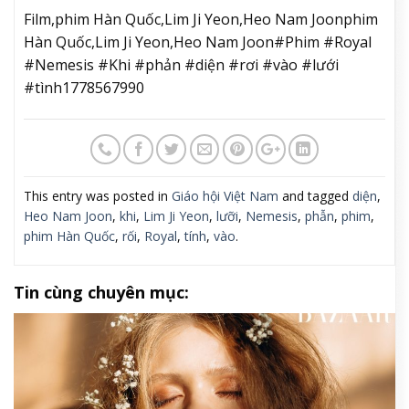
Film,phim Hàn Quốc,Lim Ji Yeon,Heo Nam Joonphim
Hàn Quốc,Lim Ji Yeon,Heo Nam Joon#Phim #Royal
#Nemesis #Khi #phản #diện #rơi #vào #lưới
#tình1778567990
This entry was posted in
Giáo hội Việt Nam
and tagged
diện
,
Heo Nam Joon
,
khi
,
Lim Ji Yeon
,
lưỡi
,
Nemesis
,
phẫn
,
phim
,
phim Hàn Quốc
,
rối
,
Royal
,
tính
,
vào
.
Tin cùng chuyên mục: