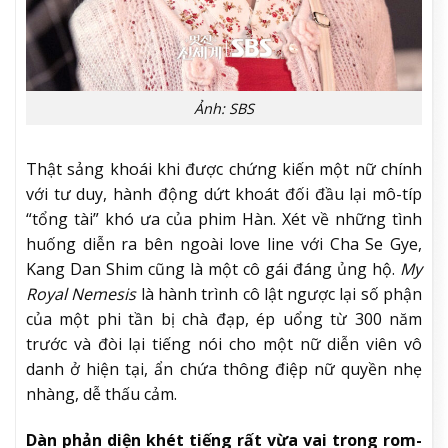
Ảnh: SBS
Thật sảng khoái khi được chứng kiến một nữ chính
với tư duy, hành động dứt khoát đối đầu lại mô-típ
“tổng tài” khó ưa của phim Hàn. Xét về những tình
huống diễn ra bên ngoài love line với Cha Se Gye,
Kang Dan Shim cũng là một cô gái đáng ủng hộ.
My
Royal Nemesis
là hành trình cô lật ngược lại số phận
của một phi tần bị chà đạp, ép uổng từ 300 năm
trước và đòi lại tiếng nói cho một nữ diễn viên vô
danh ở hiện tại, ẩn chứa thông điệp nữ quyền nhẹ
nhàng, dễ thấu cảm.
Dàn phản diện khét tiếng rất vừa vai trong rom-