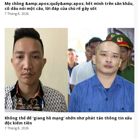
Mẹ chồng &amp;apos;quẩy&amp;apos; hết mình trên sân khấu,
cô dâu nói một câu, lời đáp của chú rể gây sốt
7 Tháng 8, 2026
Không thể để ‘giang hồ mạng’ nhởn nhơ phát tán thông tin xấu
độc kiếm tiền
7 Tháng 8, 2026