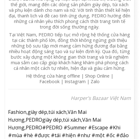
thế giới, mang đến các dòng sản phẩm giày dép, túi xách
và phụ kiện dành cho nam và nữ. Với tinh thần thiết kế hiện
đại, thanh lịch và đề cao tính ứng dụng, PEDRO hướng đến
những cá nhân yêu thích phong cách thời trang tinh tế
trong đời sống thường ngày.
Tại Việt Nam, PEDRO tiếp tục mở rộng hệ thống cửa hàng
tại các thành phố lớn, đồng thời không ngừng giới thiệu
những bộ sưu tập mới mang cảm hứng đương đại bằng
nhiều hoạt động sáng tạo và sự kiện định kỳ. Qua đó, từng
bước xây dựng một không gian thời trang và trải nghiệm
mua sắm cao cấp giúp khách hàng khám phá phong cách
cá nhân một cách tự nhiên, hiện đại và giàu cảm hứng.
Hệ thống cửa hàng offline | Shop Online |
Facebook | Instagram | Zalo
Harper’s Bazaar Việt Nam
Fashion,giày dép,túi xách,Văn Mai
Hương,PEDROgiày dép,túi xách,Văn Mai
Hương,PEDRO#PEDRO #Summer #Escape #Khi
#mùa #hè #được #tái #hiện #như #một #ốc #đảo