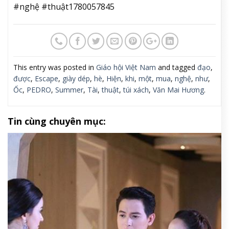
#nghệ #thuật1780057845
This entry was posted in
Giáo hội Việt Nam
and tagged
đạo
,
được
,
Escape
,
giày dép
,
hè
,
Hiện
,
khi
,
một
,
mua
,
nghệ
,
như
,
Ốc
,
PEDRO
,
Summer
,
Tài
,
thuật
,
túi xách
,
Văn Mai Hương
.
Tin cùng chuyên mục: