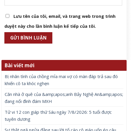
Lưu tên của tôi, email, và trang web trong trình
duyệt này cho lần bình luận kế tiếp của tôi.
Bài viết mới
Bị nhân tình của chồng mỉa mai vợ có màn đáp trả sau đó
khiến cô ta khóc nghẹn
Căn nhà ở quê của &amp;apos;anh Bảy Nghệ An&amp;apos;
đang nổi đình đám MXH
Tử vi 12 con giáp thứ Sáu ngày 7/8/2026: 5 tuổi được
tuyên dương
Sự thật ngã ngửa đằng sau lời tố cáo cô giáo uốn éo câu