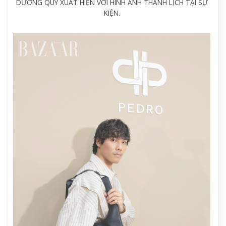
DƯƠNG QUÝ XUẤT HIỆN VỚI HÌNH ẢNH THANH LỊCH TẠI SỰ
KIỆN.