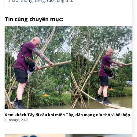
Thảo
,
thông
,
tiếng
,
tuổi
,
ung thư
.
Tin cùng chuyên mục:
Xem khách Tây đi cầu khỉ miền Tây, dân mạng nín thở vì hồi hộp
6 Tháng 8, 2026