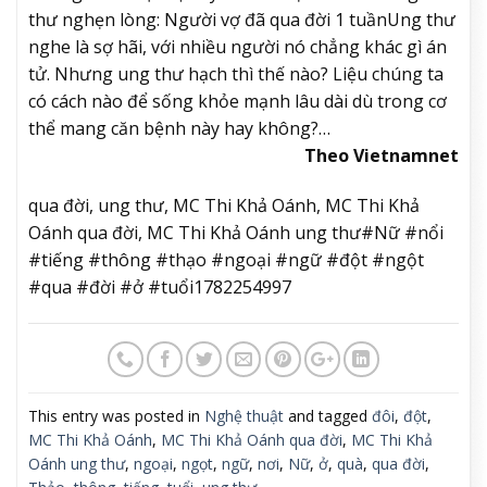
thư nghẹn lòng: Người vợ đã qua đời 1 tuần
Ung thư
nghe là sợ hãi, với nhiều người nó chẳng khác gì án
tử. Nhưng ung thư hạch thì thế nào? Liệu chúng ta
có cách nào để sống khỏe mạnh lâu dài dù trong cơ
thể mang căn bệnh này hay không?…
Theo Vietnamnet
qua đời, ung thư, MC Thi Khả Oánh, MC Thi Khả
Oánh qua đời, MC Thi Khả Oánh ung thư#Nữ #nổi
#tiếng #thông #thạo #ngoại #ngữ #đột #ngột
#qua #đời #ở #tuổi1782254997
This entry was posted in
Nghệ thuật
and tagged
đôi
,
đột
,
MC Thi Khả Oánh
,
MC Thi Khả Oánh qua đời
,
MC Thi Khả
Oánh ung thư
,
ngoại
,
ngọt
,
ngữ
,
nơi
,
Nữ
,
ở
,
quà
,
qua đời
,