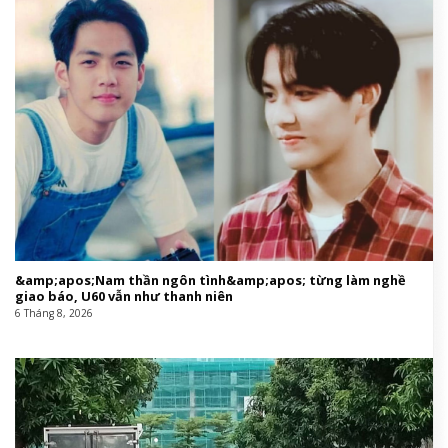
&amp;apos;Nam thần ngôn tình&amp;apos; từng làm nghề
giao báo, U60 vẫn như thanh niên
6 Tháng 8, 2026