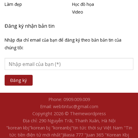
Làm đẹp
Học đồ họa
Video
Đăng ký nhận bản tin
Nhập địa chỉ email của bạn để đăng ký theo bản bản tin của
chúng tôi:
Phone: 0909.009.009
Email: webtintuc@gmail.com
Copyright 2026 © Themewordpress
Địa chỉ: 290 Nguyễn Trãi, Thanh Xuân, Hà Nội
"korean kbj​
"korean bj
"koreanbj​
"tin tức thời sự Việt Nam
"Tin
tức tiền điện tử mới nhất​
"Jiliasia 777
"Juan 365
"Korean Kbj