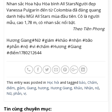
Nhan sắc Hoa hậu Hòa bình All Stars
Người đẹp
Vanessa Pulgarín đến từ Colombia đã đăng quang
danh hiệu MGI All Stars mùa đầu tiên. Cô là người
mẫu, cao 1,78 m, có nhan sắc nổi bật.
Theo Tiền Phong
Hương Giang#Nữ #giám #khảo #nhận #bão
#phẫn #nộ #vì #chấm #Hương #Giang
#điểm1780212644
This entry was posted in
Học hỏi
and tagged
bảo
,
Chấm
,
điểm
,
giảm
,
Giang
,
hương
,
Hương Giang
,
Khảo
,
Nhận
,
nộ
,
Nữ
,
phẫn
,
vị
.
Tin cùng chuyên mục: