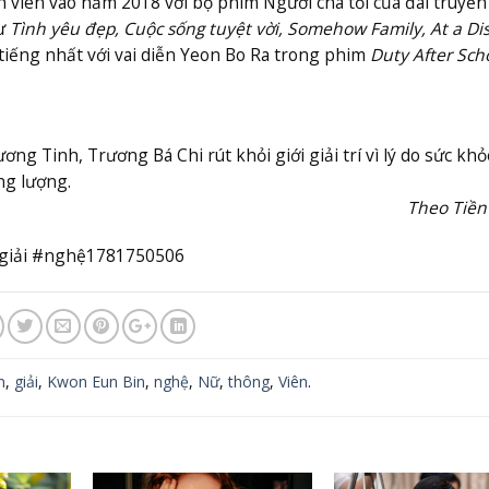
n viên vào năm 2018 với bộ phim Người cha tồi của đài truyền
hư
Tình yêu đẹp, Cuộc sống tuyệt vời, Somehow Family, At a Di
tiếng nhất với vai diễn Yeon Bo Ra trong phim
Duty After Sch
ng Tinh, Trương Bá Chi rút khỏi giới giải trí vì lý do sức khỏ
ng lượng.
Theo Tiền
giải #nghệ1781750506
n
,
giải
,
Kwon Eun Bin
,
nghệ
,
Nữ
,
thông
,
Viên
.