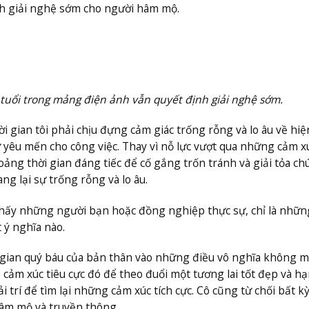
nh giải nghệ sớm cho người hâm mộ.
 tuổi trong mảng điện ảnh vẫn quyết định giải nghệ sớm.
ời gian tôi phải chịu đựng cảm giác trống rỗng và lo âu về hiện
ự yêu mến cho công việc. Thay vì nỗ lực vượt qua những cảm xú
oảng thời gian đáng tiếc để cố gắng trốn tránh và giải tỏa ch
g lại sự trống rỗng và lo âu.
 thấy những người bạn hoặc đồng nghiệp thực sự, chỉ là nhữn
 ý nghĩa nào.
hời gian quý báu của bản thân vào những điều vô nghĩa không 
 cả cảm xúc tiêu cực đó để theo đuổi một tương lai tốt đẹp và h
 trí để tìm lại những cảm xúc tích cực. Cô cũng từ chối bất kỳ
hâm mộ và truyền thông.