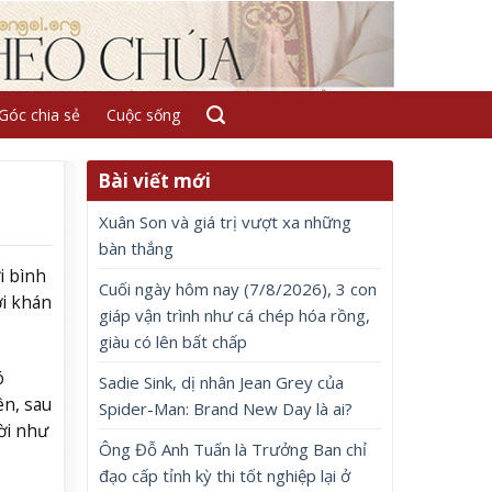
Góc chia sẻ
Cuộc sống
Bài viết mới
Xuân Son và giá trị vượt xa những
bàn thắng
i bình
Cuối ngày hôm nay (7/8/2026), 3 con
ới khán
giáp vận trình như cá chép hóa rồng,
giàu có lên bất chấp
ó
Sadie Sink, dị nhân Jean Grey của
ên, sau
Spider-Man: Brand New Day là ai?
ời như
Ông Đỗ Anh Tuấn là Trưởng Ban chỉ
đạo cấp tỉnh kỳ thi tốt nghiệp lại ở