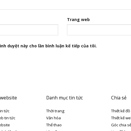
Trang web
nh duyệt này cho lần bình luận kế tiếp của tôi.
 website
Danh mục tin tức
Chia sẻ
in tức
Thời trang
Thiết kế đồ
eb tin tức
Văn hóa
Thiết kế we
ebsite
Thể thao
Góc chia s