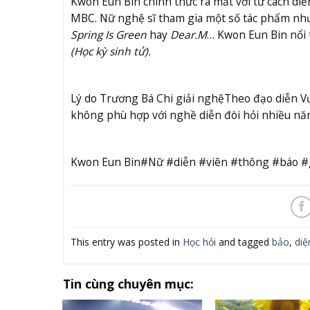
Kwon Eun Bin chính thức ra mắt với tư cách diễ
MBC. Nữ nghệ sĩ tham gia một số tác phẩm n
Spring Is Green
hay
Dear.M
… Kwon Eun Bin nổi 
(Học kỳ sinh tử).
Lý do Trương Bá Chi giải nghệ
Theo đạo diễn Vươ
không phù hợp với nghề diễn đòi hỏi nhiều nă
Kwon Eun Bin#Nữ #diễn #viên #thông #báo #
This entry was posted in
Học hỏi
and tagged
bảo
,
diệ
Tin cùng chuyên mục: