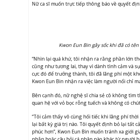
Nữ ca sĩ muốn trực tiếp thông báo về quyết đị
Kwon Eun Bin gây sốc khi đã có tên
“Nhìn lại quá khứ, tôi nhận ra rằng phần lớn th
cũng như tương lai, thay vì dành tình cảm và s
cực đó để trưởng thành, tôi đã lãng phí một kh
Kwon Eun Bin nhận ra việc làm người nổi chỉ man
Bên cạnh đó, nữ nghệ sĩ chia sẻ cô không tìm
quan hệ với vỏ bọc rỗng tuếch và không có chút
“Tôi cảm thấy vô cùng hối tiếc khi lãng phí t
lại bất kỳ giá trị nào. Tôi quyết định bỏ lại tất
phúc hơn”, Kwon Eun Bin muốn tránh xa giới giải
nhắn hoặc câu hỏi cá nhân nào khác từ người 