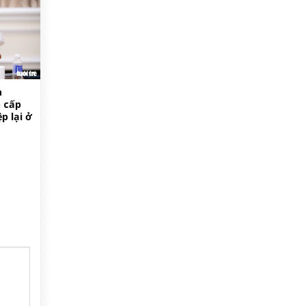
à
 cấp
p lại ở