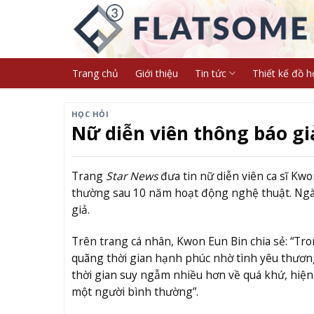
Skip
to
content
Trang chủ
Giới thiệu
Tin tức
Thiết kế đồ h
HỌC HỎI
Nữ diễn viên thông báo gi
Trang
Star News
đưa tin nữ diễn viên ca sĩ Kwon
thường sau 10 năm hoạt động nghệ thuật. Ngày
giả.
Trên trang cá nhân, Kwon Eun Bin chia sẻ: “Tro
quãng thời gian hạnh phúc nhờ tình yêu thương, 
thời gian suy ngẫm nhiều hơn về quá khứ, hiện 
một người bình thường”.