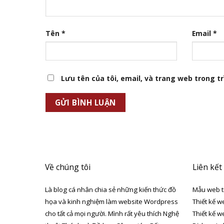
Tên
*
Email
*
Lưu tên của tôi, email, và trang web trong trì
Về chúng tôi
Liên kết
Là blog cá nhân chia sẻ những kiến thức đồ
Mẫu web t
họa và kinh nghiệm làm website Wordpress
Thiết kế w
cho tất cả mọi người. Mình rất yêu thích Nghệ
Thiết kế w