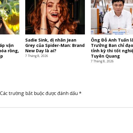
y
Sadie Sink, dị nhân Jean
Ông Đỗ Anh Tuấn l
iáp vận
Grey của Spider-Man: Brand
Trưởng Ban chỉ đạo
hóa rồng,
New Day là ai?
tỉnh kỳ thi tốt nghiệ
ấp
Tuyên Quang
7 Tháng 8, 2026
7 Tháng 8, 2026
Các trường bắt buộc được đánh dấu
*