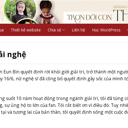
ọa
Thiết kế website
Chia sẻ
Liên hệ
Học WordPress
ải nghệ
 Eun Bin quyết định rời khỏi giới giải trí, trở thành một ngườ
 16/6, nữ nghệ sĩ đã công bố quyết định gây sốc của mình t
ng suốt 10 năm hoạt động trong ngành giải trí, tôi đã từng c
sự ủng hộ to lớn của fan. Tôi rất biết ơn vì điều đó. Tuy nhi
tại và tương lai của bản thân, tôi quyết định sống một cuộc đ