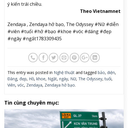
ý kiến trái chiều.
Theo Vietnamnet
Zendaya , Zendaya hở bạo, The Odyssey #Nữ #diễn
#viên #tuổi #hở #bạo #khoe #vóc #dáng #đẹp
#ngây #ngất1783309435
This entry was posted in
Nghệ thuật
and tagged
bảo
,
diện
,
Đăng
,
đẹp
,
Hồ
,
khoe
,
Ngật
,
ngày
,
Nữ
,
The Odyssey
,
tuổi
,
Viên
,
vóc
,
Zendaya
,
Zendaya hở bạo
.
Tin cùng chuyên mục: