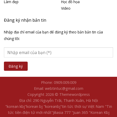
Làm đẹp
Học đồ họa
Video
Đăng ký nhận bản tin
Nhập địa chỉ email của bạn để đăng ký theo bản bản tin của
chúng tôi:
Phone: 0909.009.009
Email: webtintuc@gmail.com
Copyright 2026 © Themewordpress
Địa chỉ: 290 Nguyễn Trãi, Thanh Xuân, Hà Nội
"korean kbj​
"korean bj
"koreanbj​
"tin tức thời sự Việt Nam
"Tin
tức tiền điện tử mới nhất​
"Jiliasia 777
"Juan 365
"Korean Kbj