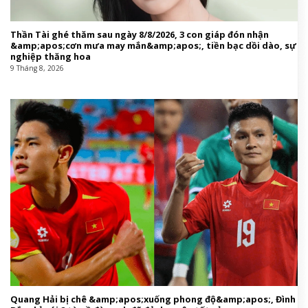
Thần Tài ghé thăm sau ngày 8/8/2026, 3 con giáp đón nhận
&amp;apos;cơn mưa may mắn&amp;apos;, tiền bạc dồi dào, sự
nghiệp thăng hoa
9 Tháng 8, 2026
Quang Hải bị chê &amp;apos;xuống phong độ&amp;apos;, Đình