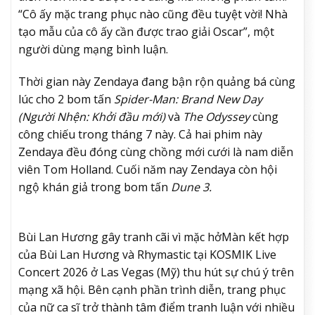
“Cô ấy mặc trang phục nào cũng đều tuyệt vời! Nhà
tạo mẫu của cô ấy cần được trao giải Oscar”, một
người dùng mạng bình luận.
Thời gian này Zendaya đang bận rộn quảng bá cùng
lúc cho 2 bom tấn
Spider-Man: Brand New Day
(Người Nhện: Khởi đầu mới)
và
The
Odyssey
cùng
công chiếu trong tháng 7 này. Cả hai phim này
Zendaya đều đóng cùng chồng mới cưới là nam diễn
viên Tom Holland. Cuối năm nay Zendaya còn hội
ngộ khán giả trong bom tấn
Dune 3.
Bùi Lan Hương gây tranh cãi vì mặc hở
Màn kết hợp
của Bùi Lan Hương và Rhymastic tại KOSMIK Live
Concert 2026 ở Las Vegas (Mỹ) thu hút sự chú ý trên
mạng xã hội. Bên cạnh phần trình diễn, trang phục
của nữ ca sĩ trở thành tâm điểm tranh luận với nhiều