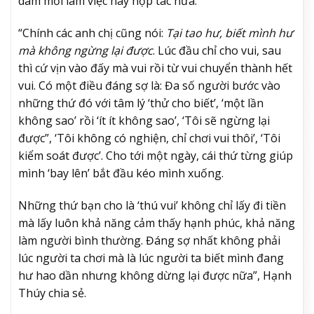
dám mời làm việc hay hợp tác nữa.
“Chính các anh chị cũng nói:
Tại tao hư, biết mình hư
mà không ngừng lại được
. Lúc đầu chỉ cho vui, sau
thì cứ vịn vào đấy mà vui rồi từ vui chuyển thành hết
vui. Có một điều đáng sợ là: Đa số người bước vào
những thứ đó với tâm lý ‘thử cho biết’, ‘một lần
không sao’ rồi ‘ít ít không sao’, ‘Tôi sẽ ngừng lại
được”, ‘Tôi không có nghiện, chỉ chơi vui thôi’, ‘Tôi
kiểm soát được’. Cho tới một ngày, cái thứ từng giúp
mình ‘bay lên’ bắt đầu kéo mình xuống.
Những thứ bạn cho là ‘thú vui’ không chỉ lấy đi tiền
mà lấy luôn khả năng cảm thấy hạnh phúc, khả năng
làm người bình thường. Đáng sợ nhất không phải
lúc người ta chơi mà là lúc người ta biết mình đang
hư hao dần nhưng không dừng lại được nữa”, Hạnh
Thúy chia sẻ.