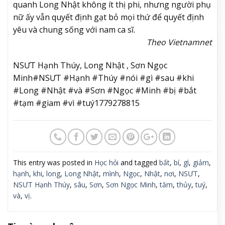
quanh Long Nhật không ít thị phi, nhưng người phụ
nữ ấy vẫn quyết định gạt bỏ mọi thứ để quyết định
yêu và chung sống với nam ca sĩ.
Theo Vietnamnet
NSƯT Hạnh Thúy, Long Nhật , Sơn Ngọc
Minh#NSƯT #Hạnh #Thúy #nói #gì #sau #khi
#Long #Nhật #và #Sơn #Ngọc #Minh #bị #bắt
#tạm #giam #vì #tuý1779278815
This entry was posted in
Học hỏi
and tagged
bất
,
bí
,
gì
,
giảm
,
hạnh
,
khi
,
long
,
Long Nhật
,
mình
,
Ngọc
,
Nhật
,
nơi
,
NSƯT
,
NSƯT Hạnh Thúy
,
sâu
,
Sơn
,
Sơn Ngọc Minh
,
tăm
,
thủy
,
tuý
,
và
,
vị
.