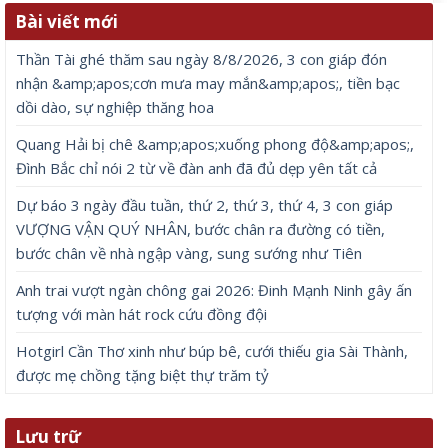
Bài viết mới
Thần Tài ghé thăm sau ngày 8/8/2026, 3 con giáp đón
nhận &amp;apos;cơn mưa may mắn&amp;apos;, tiền bạc
dồi dào, sự nghiệp thăng hoa
Quang Hải bị chê &amp;apos;xuống phong độ&amp;apos;,
Đình Bắc chỉ nói 2 từ về đàn anh đã đủ dẹp yên tất cả
Dự báo 3 ngày đầu tuần, thứ 2, thứ 3, thứ 4, 3 con giáp
VƯỢNG VẬN QUÝ NHÂN, bước chân ra đường có tiền,
bước chân về nhà ngập vàng, sung sướng như Tiên
Anh trai vượt ngàn chông gai 2026: Đinh Mạnh Ninh gây ấn
tượng với màn hát rock cứu đồng đội
Hotgirl Cần Thơ xinh như búp bê, cưới thiếu gia Sài Thành,
được mẹ chồng tặng biệt thự trăm tỷ
Lưu trữ