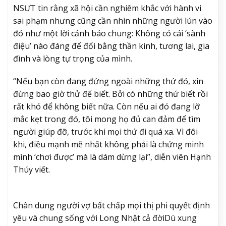
NSƯT tin rằng xã hội cần nghiêm khắc với hành vi
sai phạm nhưng cũng cần nhìn những người lún vào
đó như một lời cảnh báo chung: Không có cái ‘sành
điệu’ nào đáng để đổi bằng thần kinh, tương lai, gia
đình và lòng tự trọng của mình.
“Nếu bạn còn đang đứng ngoài những thứ đó, xin
đừng bao giờ thử để biết. Bởi có những thứ biết rồi
rất khó để không biết nữa. Còn nếu ai đó đang lỡ
mắc kẹt trong đó, tôi mong họ đủ can đảm để tìm
người giúp đỡ, trước khi mọi thứ đi quá xa. Vì đôi
khi, điều mạnh mẽ nhất không phải là chứng minh
mình ‘chơi được’ mà là dám dừng lại”, diễn viên Hạnh
Thúy viết.
Chân dung người vợ bất chấp mọi thị phi quyết định
yêu và chung sống với Long Nhật cả đời
Dù xung