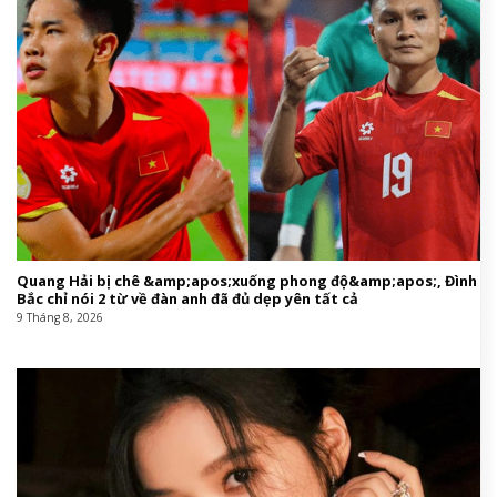
Quang Hải bị chê &amp;apos;xuống phong độ&amp;apos;, Đình
Bắc chỉ nói 2 từ về đàn anh đã đủ dẹp yên tất cả
9 Tháng 8, 2026