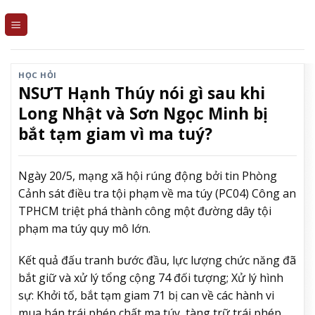
Skip
to
content
HỌC HỎI
NSƯT Hạnh Thúy nói gì sau khi
Long Nhật và Sơn Ngọc Minh bị
bắt tạm giam vì ma tuý?
Ngày 20/5, mạng xã hội rúng động bởi tin Phòng
Cảnh sát điều tra tội phạm về ma túy (PC04) Công an
TPHCM triệt phá thành công một đường dây tội
phạm ma túy quy mô lớn.
Kết quả đấu tranh bước đầu, lực lượng chức năng đã
bắt giữ và xử lý tổng cộng 74 đối tượng; Xử lý hình
sự: Khởi tố, bắt tạm giam 71 bị can về các hành vi
mua bán trái phép chất ma túy, tàng trữ trái phép