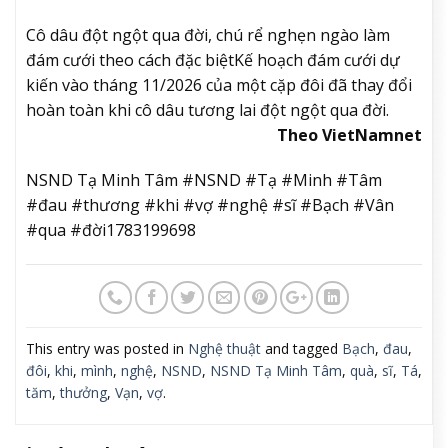
Cô dâu đột ngột qua đời, chú rể nghẹn ngào làm
đám cưới theo cách đặc biệt
Kế hoạch đám cưới dự
kiến ​​vào tháng 11/2026 của một cặp đôi đã thay đổi
hoàn toàn khi cô dâu tương lai đột ngột qua đời.
Theo VietNamnet
NSND Tạ Minh Tâm #NSND #Tạ #Minh #Tâm
#đau #thương #khi #vợ #nghệ #sĩ #Bạch #Vân
#qua #đời1783199698
This entry was posted in
Nghệ thuật
and tagged
Bạch
,
đau
,
đôi
,
khi
,
mình
,
nghệ
,
NSND
,
NSND Tạ Minh Tâm
,
quà
,
sĩ
,
Tá
,
tăm
,
thưởng
,
Vạn
,
vợ
.