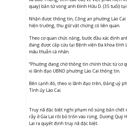
quay) bắn tử vong anh Đinh Hữu D. (35 tuổi) tạ
Nhận được thông tin, Công an phường Lào Ca
hiện trường, thu giữ vật chứng có liên quan.
Theo cơ quan chức năng, bước đầu xác định anh 
đang được cấp cứu tại Bệnh viện Đa khoa tỉnh 
mâu thuẫn cá nhân.
“Phường đang chờ thông tin chính thức từ cơ qu
vị lãnh đạo UBND phường Lào Cai thông tin.
Bên cạnh đó, theo vị lãnh đạo trên, Đảng uỷ ph
Tỉnh ủy Lào Cai.
Truy nã đặc biệt nghi phạm nổ súng bắn chết n
rẫy ở Gia Lai rồi bỏ trốn vào rừng, Dương Quý 
Lai ra quyết định truy nã đặc biệt.