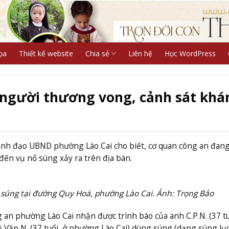
ọa
Thiết kế website
Chia sẻ
Liên hệ
Học WordPress
2 người thương vong, cảnh sát kh
lãnh đạo UBND phường Lào Cai cho biết, cơ quan công an đan
đến vụ nổ súng xảy ra trên địa bàn.
nổ súng tại đường Quy Hoá, phường Lào Cai. Ảnh: Trọng Bảo
an phường Lào Cai nhận được trình báo của anh C.P.N. (37 tu
ũ Văn N. (37 tuổi, ở phường Lào Cai) dùng súng (dạng súng lụ