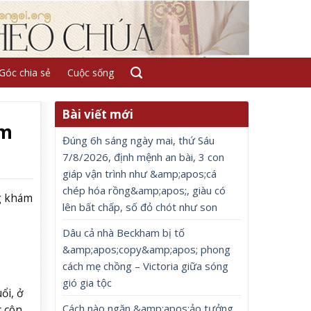
Góc chia sẻ
Cuộc sống
Bài viết mới
ám
Đúng 6h sáng ngày mai, thứ Sáu
7/8/2026, định mệnh an bài, 3 con
giáp vận trình như &amp;apos;cá
chép hóa rồng&amp;apos;, giàu có
g khám
lên bất chấp, số đỏ chót như son
Dâu cả nhà Beckham bị tố
&amp;apos;copy&amp;apos; phong
cách mẹ chồng – Victoria giữa sóng
gió gia tộc
ổi, ở
Cách nào ngăn &amp;apos;ảo tưởng
c côn