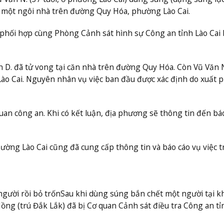
i một ngôi nhà trên đường Quy Hóa, phường Lào Cai.
i phối hợp cùng Phòng Cảnh sát hình sự Công an tỉnh Lào Cai 
D. đã tử vong tại căn nhà trên đường Quy Hóa. Còn Vũ Văn N
Lào Cai. Nguyên nhân vụ việc ban đầu được xác định do xuất 
an công an. Khi có kết luận, địa phương sẽ thông tin đến báo
ường Lào Cai cũng đã cung cấp thông tin và báo cáo vụ việc tr
gười rồi bỏ trốn
Sau khi dùng súng bắn chết một người tại k
Hồng (trú Đắk Lắk) đã bị Cơ quan Cảnh sát điều tra Công an tỉ