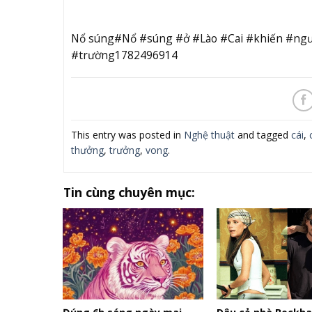
Nổ súng#Nổ #súng #ở #Lào #Cai #khiến #ng
#trường1782496914
This entry was posted in
Nghệ thuật
and tagged
cái
,
thưởng
,
trưởng
,
vong
.
Tin cùng chuyên mục: