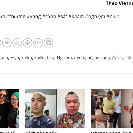
Theo Viet
ười #thương #vong #cảnh #sát #khám #nghiệm #hiện
cảnh
,
Hiện
,
khấm
,
khiến
,
Lào
,
Nghiêm
,
người
,
nộ
,
nổ súng
,
ở
,
sát
,
sữn