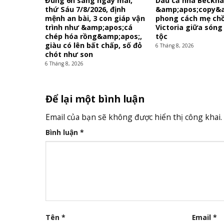
Đúng 6h sáng ngày mai,
Dâu cả nhà Beckha
thứ Sáu 7/8/2026, định
&amp;apos;copy&
mệnh an bài, 3 con giáp vận
phong cách mẹ ch
trình như &amp;apos;cá
Victoria giữa sóng
chép hóa rồng&amp;apos;,
tộc
giàu có lên bất chấp, số đỏ
6 Tháng 8, 2026
chót như son
6 Tháng 8, 2026
Để lại một bình luận
Email của bạn sẽ không được hiển thị công khai.
Bình luận
*
Tên
*
Email
*