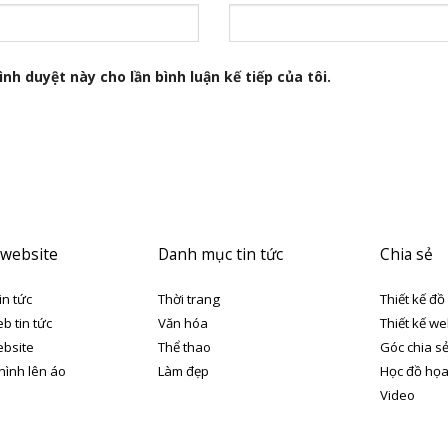
nh duyệt này cho lần bình luận kế tiếp của tôi.
 website
Danh mục tin tức
Chia sẻ
in tức
Thời trang
Thiết kế đồ
eb tin tức
Văn hóa
Thiết kế we
ebsite
Thể thao
Góc chia s
 hình lên áo
Làm đẹp
Học đồ họ
Video