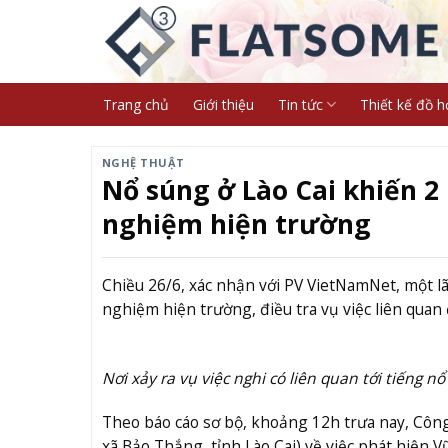
Skip
to
content
Trang chủ
Giới thiệu
Tin tức
Thiết kế đồ h
NGHỆ THUẬT
Nổ súng ở Lào Cai khiến 
nghiệm hiện trường
Chiều 26/6, xác nhận với PV VietNamNet, một 
nghiệm hiện trường, điều tra vụ việc liên quan 
Nơi xảy ra vụ việc nghi có liên quan tới tiếng 
Theo báo cáo sơ bộ, khoảng 12h trưa nay, Công 
xã Bảo Thắng, tỉnh Lào Cai) về việc phát hiện V