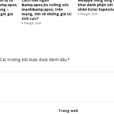
m bị tố
Cách nào ngăn
Mbappé nóng lòng 
amp;apos;
&amp;apos;ảo tưởng sức
khai danh phận với
ồng –
mạnh&amp;apos; trên
nhân Ester Expósito
 gió gia
mạng, tìm về những giá trị
6 Tháng 8, 2026
tích cực?
6 Tháng 8, 2026
Các trường bắt buộc được đánh dấu
*
Trang web