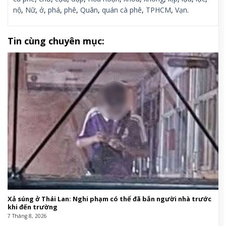
nộ
,
Nữ
,
ở
,
phá
,
phê
,
Quân
,
quán cà phê
,
TPHCM
,
Vạn
.
Tin cùng chuyên mục:
Xả súng ở Thái Lan: Nghi phạm có thể đã bắn người nhà trước
khi đến trường
7 Tháng 8, 2026