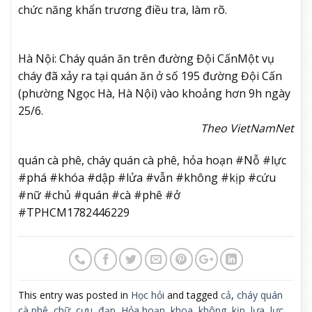
chức năng khẩn trương điều tra, làm rõ.
Hà Nội: Cháy quán ăn trên đường Đội Cấn
Một vụ
cháy đã xảy ra tại quán ăn ở số 195 đường Đội Cấn
(phường Ngọc Hà, Hà Nội) vào khoảng hơn 9h ngày
25/6.
Theo VietNamNet
quán cà phê, cháy quán cà phê, hỏa hoạn #Nỗ #lực
#phá #khóa #dập #lửa #vẫn #không #kịp #cứu
#nữ #chủ #quán #cà #phê #ở
#TPHCM1782446229
This entry was posted in
Học hỏi
and tagged
cả
,
cháy quán
cà phê
,
chữ
,
cựu
,
đạp
,
Hỏa hoạn
,
khoa
,
không
,
kịp
,
lựa
,
lực
,