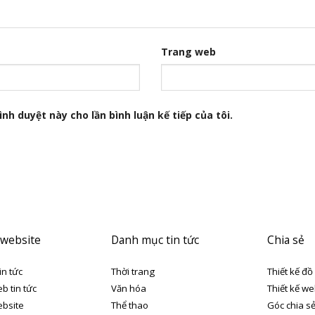
Trang web
nh duyệt này cho lần bình luận kế tiếp của tôi.
 website
Danh mục tin tức
Chia sẻ
in tức
Thời trang
Thiết kế đồ
eb tin tức
Văn hóa
Thiết kế we
ebsite
Thể thao
Góc chia s