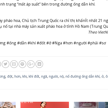
tình trạng “mất áp suất” bên trong đường ống dẫn khí.
 pháo hoa, Chủ tịch Trung Quốc ra chỉ thị khẩn
Ít nhất 21 n
ụ nổ tại nhà máy sản xuất pháo hoa ở tỉnh Hồ Nam (Trung Qu
Theo Viet
ường #ống #dẫn #khí #đốt #ở #Nga #hơn #người #phải #sơ
ơng
,
đột
,
hơn
,
khi
,
khí đốt
,
ngã
,
người
,
nộ
,
nổ đường ống dẫn khí
,
ở
,
ô