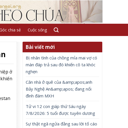
Góc chia sẻ
Cuộc sống
Bài viết mới
án
Bị nhân tình của chồng mỉa mai vợ có
màn đáp trả sau đó khiến cô ta khóc
nghẹn
hiệp ở
 khiến
Căn nhà ở quê của &amp;apos;anh
Bảy Nghệ An&amp;apos; đang nổi
đình đám MXH
estan
Tử vi 12 con giáp thứ Sáu ngày
7/8/2026: 5 tuổi được tuyên dương
Sự thật ngã ngửa đằng sau lời tố cáo