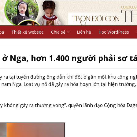
ọa
Thiết kế website
Chia sẻ
Liên hệ
Học WordPress
ở Nga, hơn 1.400 người phải sơ t
xảy ra tại tuyến đường ống dẫn khí đốt ở gần một khu công ng
nam Nga. Loạt vụ nổ đã gây ra hỏa hoạn lớn tại hiện trường,
háy không gây ra thương vong”, quyền lãnh đạo Cộng hòa Dag