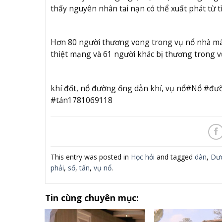
thấy nguyên nhân tai nạn có thể xuất phát từ 
Hơn 80 người thương vong trong vụ nổ nhà máy
thiệt mạng và 61 người khác bị thương trong v
khí đốt, nổ đường ống dẫn khí, vụ nổ#Nổ #đ
#tán1781069118
This entry was posted in
Học hỏi
and tagged
dàn
,
Dư
phải
,
số
,
tấn
,
vụ nổ
.
Tin cùng chuyên mục: