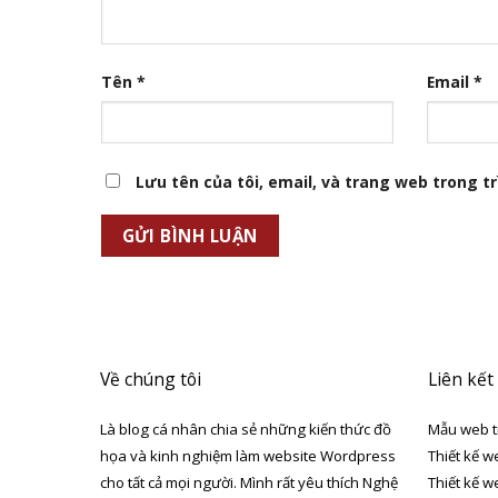
Tên
*
Email
*
Lưu tên của tôi, email, và trang web trong trì
Về chúng tôi
Liên kết
Là blog cá nhân chia sẻ những kiến thức đồ
Mẫu web t
họa và kinh nghiệm làm website Wordpress
Thiết kế w
cho tất cả mọi người. Mình rất yêu thích Nghệ
Thiết kế w