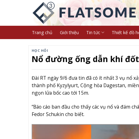
Skip
to
content
Trang chủ
Giới thiệu
Tin tức
Thiết kế đồ h
HỌC HỎI
Nổ đường ống dẫn khí đốt 
Đài RT ngày 9/6 đưa tin đã có ít nhất 3 vụ nổ 
thành phố Kyzylyurt, Cộng hòa Dagestan, miền 
ngọn lửa bốc cao tới 15m.
“Báo cáo ban đầu cho thấy các vụ nổ và đám c
Fedor Schukin cho biết.