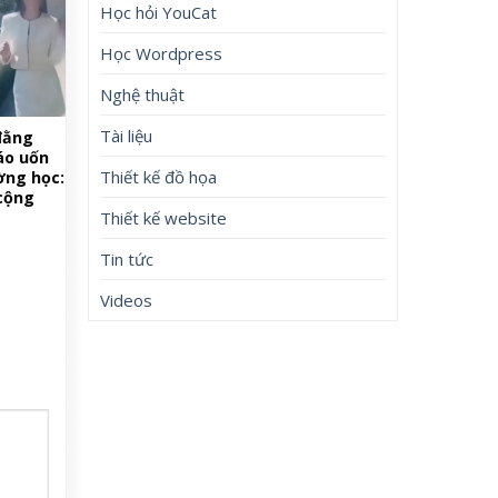
Học hỏi YouCat
Học Wordpress
Nghệ thuật
Tài liệu
đằng
iáo uốn
Thiết kế đồ họa
ờng học:
 cộng
Thiết kế website
Tin tức
Videos