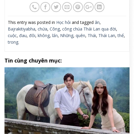
This entry was posted in
Học hỏi
and tagged
ân
,
Bajrakitiyabha
,
chứa
,
Công
,
công chúa Thái Lan qua đời
,
cuộc
,
đau
,
đôi
,
không
,
lấn
,
Những
,
quên
,
Thái
,
Thái Lan
,
thể
,
trong
.
Tin cùng chuyên mục: