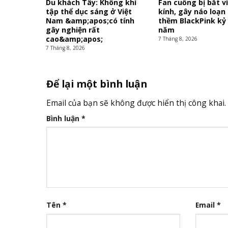
Du khách Tây: Không khí
Fan cuồng bị bắt v
tập thể dục sáng ở Việt
kính, gây náo loạn
Nam &amp;apos;có tính
thềm BlackPink kỷ
gây nghiện rất
năm
cao&amp;apos;
7 Tháng 8, 2026
7 Tháng 8, 2026
Để lại một bình luận
Email của bạn sẽ không được hiển thị công khai.
Bình luận
*
Tên
*
Email
*