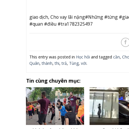
giao dịch, Cho vay lãi nặng#Những #từng #gi
#quan #điều #tra1782325497
This entry was posted in
Học hỏi
and tagged
cần
,
Cho
Quân
,
thành
,
thi
,
trả
,
Tùng
,
với
.
Tin cùng chuyên mục: