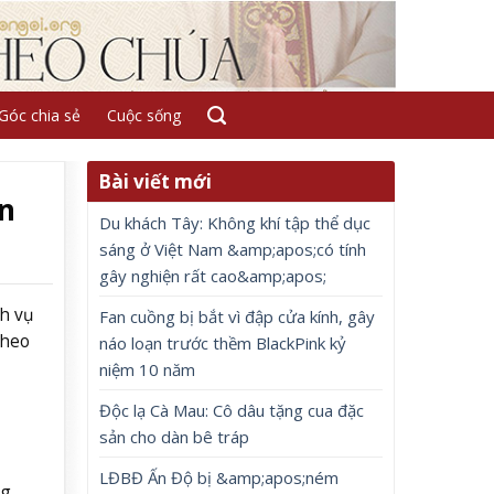
Góc chia sẻ
Cuộc sống
Bài viết mới
n
Du khách Tây: Không khí tập thể dục
sáng ở Việt Nam &amp;apos;có tính
gây nghiện rất cao&amp;apos;
nh vụ
Fan cuồng bị bắt vì đập cửa kính, gây
theo
náo loạn trước thềm BlackPink kỷ
niệm 10 năm
Độc lạ Cà Mau: Cô dâu tặng cua đặc
sản cho dàn bê tráp
LĐBĐ Ấn Độ bị &amp;apos;ném
ng