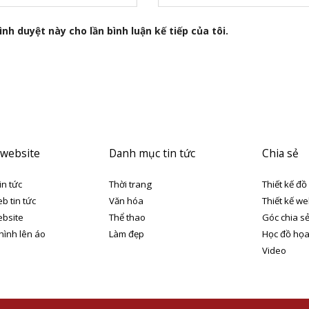
nh duyệt này cho lần bình luận kế tiếp của tôi.
 website
Danh mục tin tức
Chia sẻ
in tức
Thời trang
Thiết kế đồ
eb tin tức
Văn hóa
Thiết kế we
ebsite
Thể thao
Góc chia s
 hình lên áo
Làm đẹp
Học đồ họ
Video