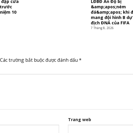
ì đập cửa
LĐBĐ Ấn Độ bị
 trước
&amp;apos;ném
 niệm 10
đá&amp;apos; khi đ
mang đội hình B dự 
địch ĐNÁ của FIFA
7 Tháng 8, 2026
Các trường bắt buộc được đánh dấu
*
Trang web