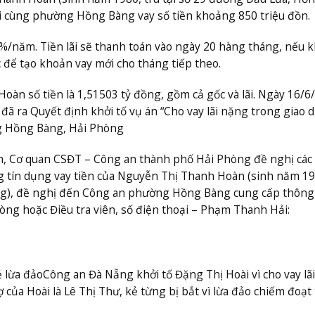
tại cùng phường Hồng Bàng vay số tiền khoảng 850 triệu đồn.
5%/năm. Tiền lãi sẽ thanh toán vào ngày 20 hàng tháng, nếu 
ốc để tạo khoản vay mới cho tháng tiếp theo.
Hoàn số tiền là 1,51503 tỷ đồng, gồm cả gốc và lãi. Ngày 16/6
 ra Quyết định khởi tố vụ án “Cho vay lãi nặng trong giao d
ng Hồng Bàng, Hải Phòng
ạm, Cơ quan CSĐT – Công an thành phố Hải Phòng đề nghị các 
g tín dụng vay tiền của Nguyễn Thị Thanh Hoàn (sinh năm 19
ng), đề nghị đến Công an phường Hồng Bàng cung cấp thông 
ng hoặc Điều tra viên, số điện thoại – Phạm Thanh Hải:
ẻ lừa đảo
Công an Đà Nẵng khởi tố Đặng Thị Hoài vì cho vay lã
 của Hoài là Lê Thị Thư, kẻ từng bị bắt vì lừa đảo chiếm đoạt 