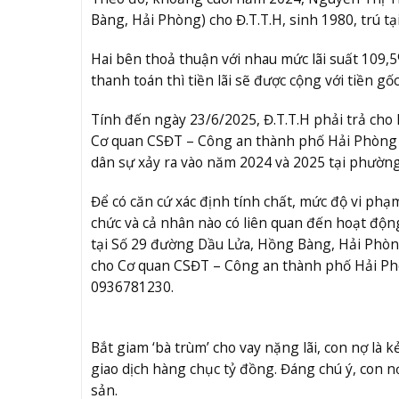
Bàng, Hải Phòng) cho Đ.T.T.H, sinh 1980, trú 
Hai bên thoả thuận với nhau mức lãi suất 109,
thanh toán thì tiền lãi sẽ được cộng với tiền g
Tính đến ngày 23/6/2025, Đ.T.T.H phải trả cho 
Cơ quan CSĐT – Công an thành phố Hải Phòng đã
dân sự xảy ra vào năm 2024 và 2025 tại phườ
Để có căn cứ xác định tính chất, mức độ vi ph
chức và cả nhân nào có liên quan đến hoạt độn
tại Số 29 đường Dầu Lửa, Hồng Bàng, Hải Phò
cho Cơ quan CSĐT – Công an thành phố Hải Phò
0936781230.
Bắt giam ‘bà trùm’ cho vay nặng lãi, con nợ là k
giao dịch hàng chục tỷ đồng. Đáng chú ý, con nợ
sản.