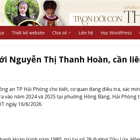
ọa
Thiết kế website
Chia sẻ
Liên hệ
Học WordPress
ới Nguyễn Thị Thanh Hoàn, cần liê
Công an TP Hải Phòng cho biết, cơ quan đang điều tra, xác mi
y ra vào năm 2024 và 2025 tại phường Hồng Bàng, Hải Phòng 
DT ngày 16/6/2026.
hanh Hoàn (sinh năm 1980, trú tại số 29 đường Dầu Lửa, Hồ