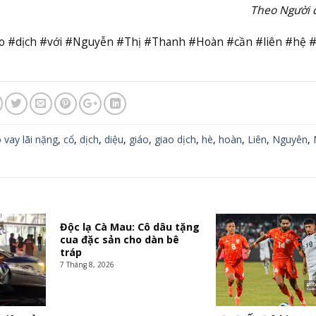
Theo Người 
ao #dịch #với #Nguyễn #Thị #Thanh #Hoàn #cần #liên #hệ 
 vay lãi nặng
,
cổ
,
dịch
,
diệu
,
giáo
,
giao dịch
,
hè
,
hoàn
,
Liên
,
Nguyên
,
Độc lạ Cà Mau: Cô dâu tặng
cua đặc sản cho dàn bê
tráp
7 Tháng 8, 2026