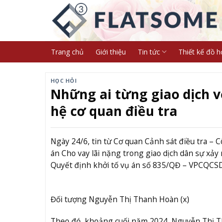
Skip
to
content
Trang chủ
Giới thiệu
Tin tức
Thiết kế đồ h
HỌC HỎI
Những ai từng giao dịch v
hệ cơ quan điều tra
Ngày 24/6, tin từ Cơ quan Cảnh sát điều tra – 
án Cho vay lãi nặng trong giao dịch dân sự xả
Quyết định khởi tố vụ án số 835/QĐ – VPCQCS
Đối tượng Nguyễn Thị Thanh Hoàn (x)
Theo đó, khoảng cuối năm 2024, Nguyễn Thị T