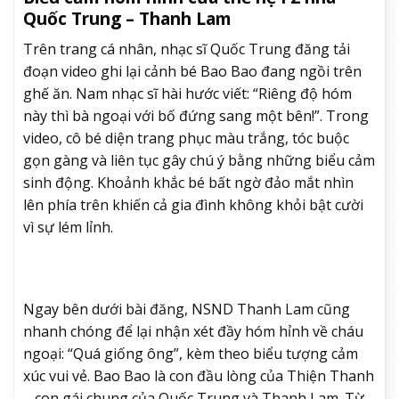
Quốc Trung – Thanh Lam
Trên trang cá nhân, nhạc sĩ Quốc Trung đăng tải
đoạn video ghi lại cảnh bé Bao Bao đang ngồi trên
ghế ăn. Nam nhạc sĩ hài hước viết: “Riêng độ hóm
này thì bà ngoại với bố đứng sang một bên!”. Trong
video, cô bé diện trang phục màu trắng, tóc buộc
gọn gàng và liên tục gây chú ý bằng những biểu cảm
sinh động. Khoảnh khắc bé bất ngờ đảo mắt nhìn
lên phía trên khiến cả gia đình không khỏi bật cười
vì sự lém lỉnh.
Ngay bên dưới bài đăng, NSND Thanh Lam cũng
nhanh chóng để lại nhận xét đầy hóm hỉnh về cháu
ngoại: “Quá giống ông”, kèm theo biểu tượng cảm
xúc vui vẻ. Bao Bao là con đầu lòng của Thiện Thanh
– con gái chung của Quốc Trung và Thanh Lam. Từ