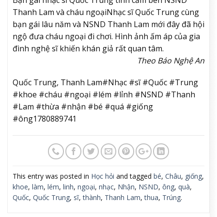
Thanh Lam và cháu ngoại
Nhạc sĩ Quốc Trung cùng
bạn gái lâu năm và NSND Thanh Lam mới đây đã hội
ngộ đưa cháu ngoại đi chơi. Hình ảnh ấm áp của gia
đình nghệ sĩ khiến khán giả rất quan tâm.
Theo Báo Nghệ An
Quốc Trung, Thanh Lam#Nhạc #sĩ #Quốc #Trung
#khoe #cháu #ngoại #lém #lỉnh #NSND #Thanh
#Lam #thừa #nhận #bé #quá #giống
#ông1780889741
This entry was posted in
Học hỏi
and tagged
bé
,
Châu
,
giống
,
khoe
,
làm
,
lém
,
linh
,
ngoại
,
nhạc
,
Nhận
,
NSND
,
ông
,
quà
,
Quốc
,
Quốc Trung
,
sĩ
,
thành
,
Thanh Lam
,
thua
,
Trúng
.