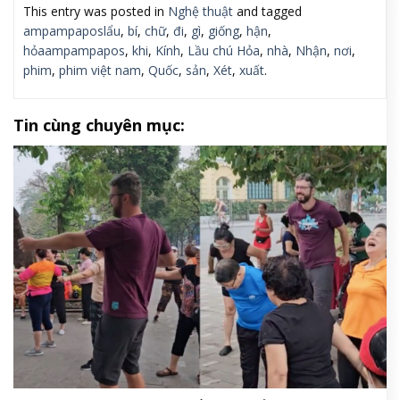
This entry was posted in
Nghệ thuật
and tagged
ampampaposlẩu
,
bí
,
chữ
,
đi
,
gì
,
giống
,
hận
,
hỏaampampapos
,
khi
,
Kính
,
Lầu chú Hỏa
,
nhà
,
Nhận
,
nơi
,
phim
,
phim việt nam
,
Quốc
,
sản
,
Xét
,
xuất
.
Tin cùng chuyên mục: