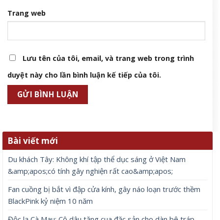
Trang web
Lưu tên của tôi, email, và trang web trong trình
duyệt này cho lần bình luận kế tiếp của tôi.
Bài viết mới
Du khách Tây: Không khí tập thể dục sáng ở Việt Nam
&amp;apos;có tính gây nghiện rất cao&amp;apos;
Fan cuồng bị bắt vì đập cửa kính, gây náo loạn trước thềm
BlackPink kỷ niệm 10 năm
Độc lạ Cà Mau: Cô dâu tặng cua đặc sản cho dàn bê tráp