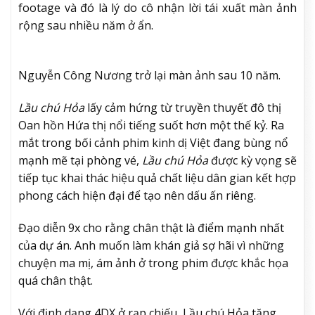
footage và đó là lý do cô nhận lời tái xuất màn ảnh
rộng sau nhiều năm ở ẩn.
Nguyễn Công Nương trở lại màn ảnh sau 10 năm.
Lầu chú Hỏa
lấy cảm hứng từ truyền thuyết đô thị
Oan hồn Hứa thị nổi tiếng suốt hơn một thế kỷ. Ra
mắt trong bối cảnh phim kinh dị Việt đang bùng nổ
mạnh mẽ tại phòng vé,
Lầu chú Hỏa
được kỳ vọng sẽ
tiếp tục khai thác hiệu quả chất liệu dân gian kết hợp
phong cách hiện đại để tạo nên dấu ấn riêng.
Đạo diễn 9x cho rằng chân thật là điểm mạnh nhất
của dự án. Anh muốn làm khán giả sợ hãi vì những
chuyện ma mị, ám ảnh ở trong phim được khắc họa
quá chân thật.
Với định dạng 4DX ở rạp chiếu, Lầu chú Hỏa tăng