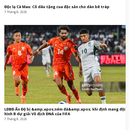
Độc lạ Cà Mau: Cô dâu tặng cua đặc sản cho dàn bê tráp
7 Tháng 8, 2026
LĐBĐ Ấn Độ bị &amp;apos;ném đá&amp;apos; khi định mang đội
hình B dự giải Vô địch ĐNÁ của FIFA
7 Tháng 8, 2026