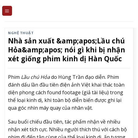
Skip
to
content
NGHỆ THUẬT
Nhà sản xuất &amp;apos;Lầu chú
Hỏa&amp;apos; nói gì khi bị nhận
xét giống phim kinh dị Hàn Quốc
Phim
Lầu chú Hỏa
do Hùng Trần đạo diễn. Phim
đánh dấu lần đầu tiên điện ảnh Việt khai thác toàn
diện phong cách found footage (giả tài liệu) trong
thể loại kinh dị, khi toàn bộ diễn biến được ghi lại
qua góc nhìn máy quay của nhân vật.
Sau buổi chiếu đầu tiên, tác phẩm nhận về nhiều
nhận xét tích cực. Nhiều người thích thú với cách bộ
phim đi đến tận cùng của thể loại kinh dị, ấn tượng