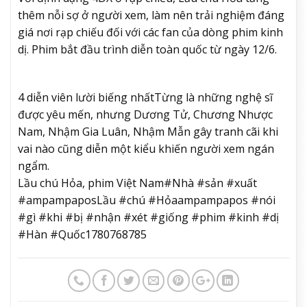
thêm nỗi sợ ở người xem, làm nên trải nghiệm đáng
giá nơi rạp chiếu đối với các fan của dòng phim kinh
dị. Phim bắt đầu trình diễn toàn quốc từ ngày 12/6.
4 diễn viên lười biếng nhất
Từng là những nghệ sĩ
được yêu mến, nhưng Dương Tử, Chương Nhược
Nam, Nhậm Gia Luân, Nhậm Mẫn gây tranh cãi khi
vai nào cũng diễn một kiểu khiến người xem ngán
ngẩm.
Lầu chú Hỏa, phim Việt Nam#Nhà #sản #xuất
#ampampaposLầu #chú #Hỏaampampapos #nói
#gì #khi #bị #nhận #xét #giống #phim #kinh #dị
#Hàn #Quốc1780768785