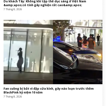
Du khách Tây: Không khí tập thể dục sáng ở Việt Nam
&amp;apos;có tính gây nghiện rất cao&amp;apos;
7 Tháng 8, 2026
Fan cuồng bị bắt vì đập cửa kính, gây náo loạn trước thềm
BlackPink kỷ niệm 10 năm
7 Tháng 8, 2026