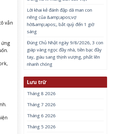
Lời khai kẻ đánh đập dã man con
riêng của &amp;apos;vợ
cô vẫn
hờ&amp;apos;, bắt quỳ đến 1 giờ
sáng
Đúng Chủ Nhật ngày 9/8/2026, 3 con
h ứng
giáp vàng ngọc đầy nhà, tiền bạc đầy
uốn.
tay, giàu sang thịnh vượng, phất lên
ork,
nhanh chóng
Lưu trữ
Tháng 8 2026
nh.
Tháng 7 2026
Tháng 6 2026
hiện
Tháng 5 2026