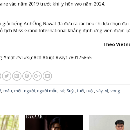
aire vào năm 2019 trước khi ly hôn vào năm 2024.
 giỏi tiếng Anh
Ông Nawat đã đưa ra các tiêu chí lựa chọn đại
hủ tịch Miss Grand International khẳng định ứng viên được l
Theo Viet
g #một #vì #sự #cố #tuột #váy1780175865
ộ
,
mẫu
,
một
,
người
,
người mẫu
,
sử
,
Suýt
,
tuổi
,
tuột
,
vây
,
vị
,
vong
.