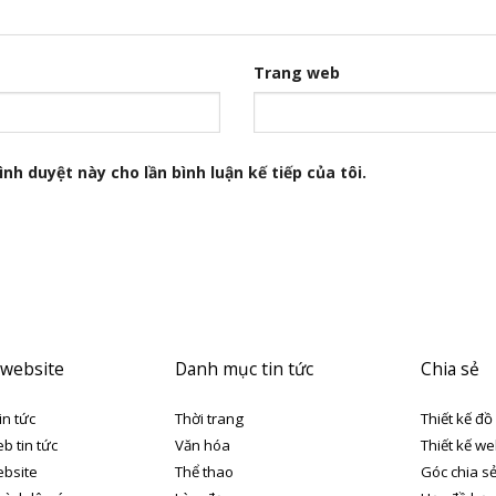
Trang web
nh duyệt này cho lần bình luận kế tiếp của tôi.
 website
Danh mục tin tức
Chia sẻ
in tức
Thời trang
Thiết kế đồ
eb tin tức
Văn hóa
Thiết kế we
ebsite
Thể thao
Góc chia s