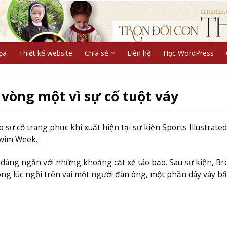
ọa
Thiết kế website
Chia sẻ
Liên hệ
Học WordPress
 vòng một vì sự cố tuột váy
sự cố trang phục khi xuất hiện tại sự kiện Sports Illustrated
Swim Week.
i dáng ngắn với những khoảng cắt xẻ táo bạo. Sau sự kiện, Br
ong lúc ngồi trên vai một người đàn ông, một phần dây váy b