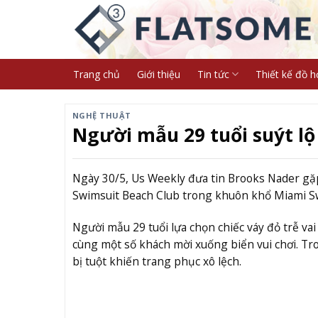
Skip
to
content
Trang chủ
Giới thiệu
Tin tức
Thiết kế đồ h
NGHỆ THUẬT
Người mẫu 29 tuổi suýt lộ
Ngày 30/5, Us Weekly đưa tin Brooks Nader gặp 
Swimsuit Beach Club trong khuôn khổ Miami 
Người mẫu 29 tuổi lựa chọn chiếc váy đỏ trễ va
cùng một số khách mời xuống biển vui chơi. Tr
bị tuột khiến trang phục xô lệch.