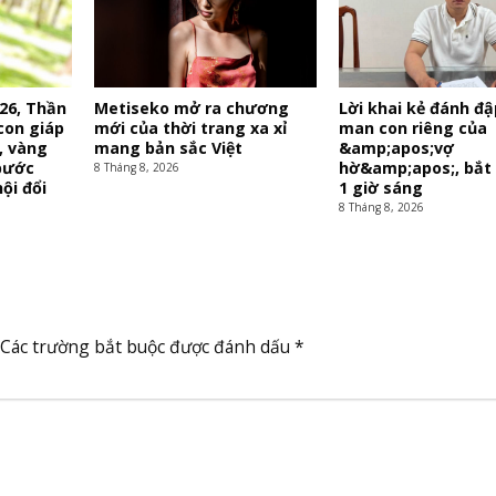
26, Thần
Metiseko mở ra chương
Lời khai kẻ đánh đậ
con giáp
mới của thời trang xa xỉ
man con riêng của
, vàng
mang bản sắc Việt
&amp;apos;vợ
bước
hờ&amp;apos;, bắt
8 Tháng 8, 2026
ội đổi
1 giờ sáng
8 Tháng 8, 2026
Các trường bắt buộc được đánh dấu
*