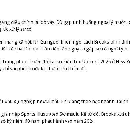
gắng điều chỉnh lại bộ váy. Dù gặp tình huống ngoài ý muốn, 
lúc xử lý sự cố.
ên mạng xã hội. Nhiều người khen ngợi cách Brooks bình tĩn
iết kế quá táo bạo luôn tiềm ẩn nguy cơ gặp sự cố ngoài ý m
 trang phục. Trước đó, tại sự kiện Fox Upfront 2026 ở New Y
chỉ vài phút trước khi bước lên thảm đỏ.
ắt đầu sự nghiệp người mẫu khi đang theo học ngành Tài chí
gia nhập Sports Illustrated Swimsuit. Kể từ đó, Brooks xuất 
cả số kỷ niệm 60 năm phát hành vào năm 2024.