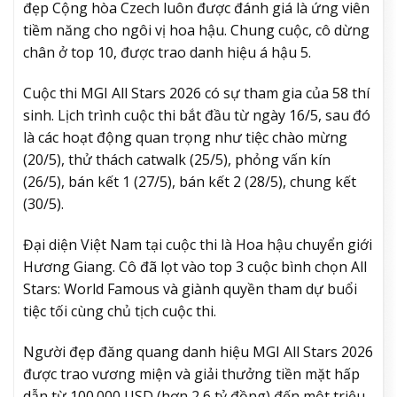
đẹp Cộng hòa Czech luôn được đánh giá là ứng viên
tiềm năng cho ngôi vị hoa hậu. Chung cuộc, cô dừng
chân ở top 10, được trao danh hiệu á hậu 5.
Cuộc thi MGI All Stars 2026 có sự tham gia của 58 thí
sinh. Lịch trình cuộc thi bắt đầu từ ngày 16/5, sau đó
là các hoạt động quan trọng như tiệc chào mừng
(20/5), thử thách catwalk (25/5), phỏng vấn kín
(26/5), bán kết 1 (27/5), bán kết 2 (28/5), chung kết
(30/5).
Đại diện Việt Nam tại cuộc thi là Hoa hậu chuyển giới
Hương Giang. Cô đã lọt vào top 3 cuộc bình chọn All
Stars: World Famous và giành quyền tham dự buổi
tiệc tối cùng chủ tịch cuộc thi.
Người đẹp đăng quang danh hiệu MGI All Stars 2026
được trao vương miện và giải thưởng tiền mặt hấp
dẫn từ 100.000 USD (hơn 2,6 tỷ đồng) đến một triệu