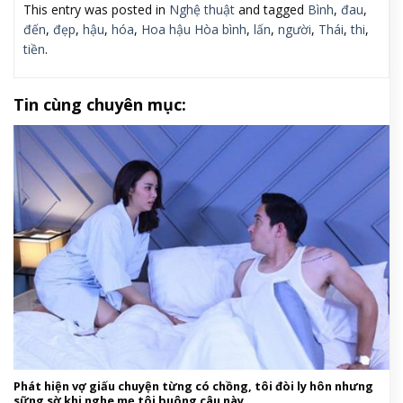
This entry was posted in
Nghệ thuật
and tagged
Bình
,
đau
,
đến
,
đẹp
,
hậu
,
hóa
,
Hoa hậu Hòa bình
,
lấn
,
người
,
Thái
,
thi
,
tiền
.
Tin cùng chuyên mục:
Phát hiện vợ giấu chuyện từng có chồng, tôi đòi ly hôn nhưng
sững sờ khi nghe mẹ tôi buông câu này