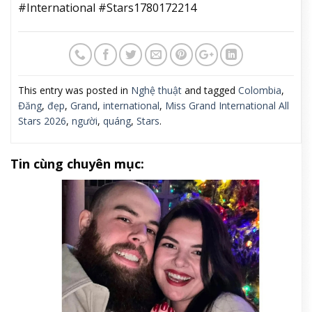
#International #Stars1780172214
This entry was posted in
Nghệ thuật
and tagged
Colombia
,
Đăng
,
đẹp
,
Grand
,
international
,
Miss Grand International All
Stars 2026
,
người
,
quáng
,
Stars
.
Tin cùng chuyên mục: