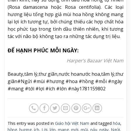
(Rosa damascena hoặc Rosa centifolia). Các loại
hương liệu tổng hợp giả mùi hoa hồng không mang
lại lợi ích tương tự, bởi chúng thiếu các hợp chất hóa
học phức tạp trong tinh dầu thiên nhiên, khi tương
tác với não bộ không tạo ra những tác dụng trị liệu.
ĐỂ HẠNH PHÚC MỖI NGÀY:
Harper’s Bazaar Việt Nam
Beauty,tâm lý,thư giãn,nước hoanước hoa,tâm lý,thư
giãn#Ngửi #mùi #hương #hoa #hồng #mỗi #ngày
#mang #tới #lợi #ích #lớn #này1781159802
This entry was posted in
Giáo hội Việt Nam
and tagged
hóa
,
hồng
,
hương
,
ích
,
Lời
,
lớn
,
mang
,
mới
,
mũi
,
nảy
,
ngày
,
Ngửi
,