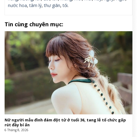
nước hoa
,
tâm lý
,
thư giãn
,
tối
.
Tin cùng chuyên mục:
Nữ người mẫu đình đám đột tử ở tuổi 36, tang lễ tổ chức gấp
rút đầy bí ẩn
6 Tháng 8, 2026