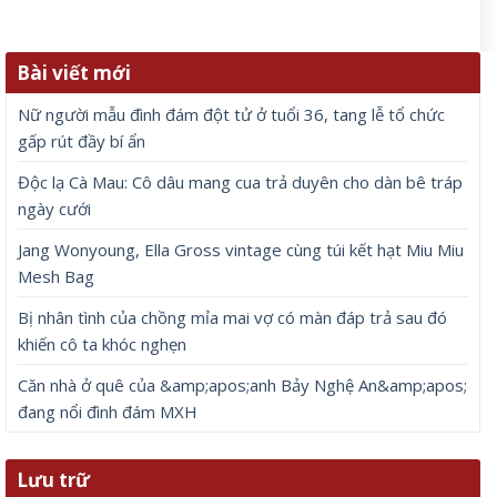
Bài viết mới
Nữ người mẫu đình đám đột tử ở tuổi 36, tang lễ tổ chức
gấp rút đầy bí ẩn
Độc lạ Cà Mau: Cô dâu mang cua trả duyên cho dàn bê tráp
ngày cưới
Jang Wonyoung, Ella Gross vintage cùng túi kết hạt Miu Miu
Mesh Bag
Bị nhân tình của chồng mỉa mai vợ có màn đáp trả sau đó
khiến cô ta khóc nghẹn
Căn nhà ở quê của &amp;apos;anh Bảy Nghệ An&amp;apos;
đang nổi đình đám MXH
Lưu trữ