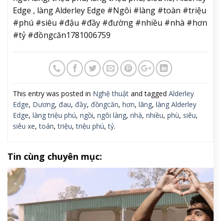
Edge , làng Alderley Edge #Ngôi #làng #toàn #triệu
#phú #siêu #đậu #đầy #đường #nhiều #nhà #hơn
#tỷ #đồngcăn1781006759
This entry was posted in
Nghệ thuật
and tagged
Alderley
Edge
,
Dương
,
đau
,
đầy
,
đồngcăn
,
hơn
,
lãng
,
làng Alderley
Edge
,
làng triệu phú
,
ngồi
,
ngôi làng
,
nhà
,
nhiều
,
phù
,
siêu
,
siêu xe
,
toán
,
triệu
,
triệu phú
,
tỷ
.
Tin cùng chuyên mục: