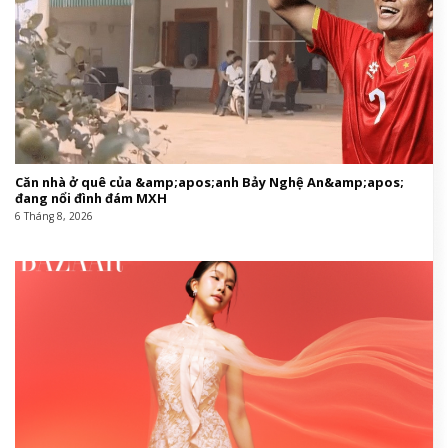
Căn nhà ở quê của &amp;apos;anh Bảy Nghệ An&amp;apos;
đang nổi đình đám MXH
6 Tháng 8, 2026