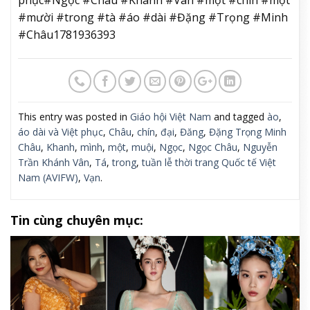
phục#Ngọc #Châu #Khánh #Vân #một #chín #một
#mười #trong #tà #áo #dài #Đặng #Trọng #Minh
#Châu1781936393
This entry was posted in
Giáo hội Việt Nam
and tagged
ào
,
áo dài và Việt phục
,
Châu
,
chín
,
đại
,
Đăng
,
Đặng Trọng Minh
Châu
,
Khanh
,
mình
,
một
,
muội
,
Ngọc
,
Ngọc Châu
,
Nguyễn
Trần Khánh Vân
,
Tá
,
trong
,
tuần lễ thời trang Quốc tế Việt
Nam (AVIFW)
,
Vạn
.
Tin cùng chuyên mục: