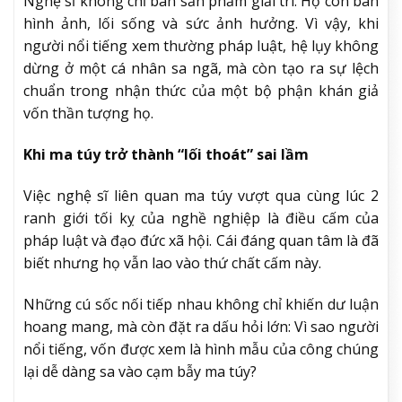
Nghệ sĩ không chỉ bán sản phẩm giải trí. Họ còn bán
hình ảnh, lối sống và sức ảnh hưởng. Vì vậy, khi
người nổi tiếng xem thường pháp luật, hệ lụy không
dừng ở một cá nhân sa ngã, mà còn tạo ra sự lệch
chuẩn trong nhận thức của một bộ phận khán giả
vốn thần tượng họ.
Khi ma túy trở thành “lối thoát” sai lầm
Việc nghệ sĩ liên quan ma túy vượt qua cùng lúc 2
ranh giới tối kỵ của nghề nghiệp là điều cấm của
pháp luật và đạo đức xã hội. Cái đáng quan tâm là đã
biết nhưng họ vẫn lao vào thứ chất cấm này.
Những cú sốc nối tiếp nhau không chỉ khiến dư luận
hoang mang, mà còn đặt ra dấu hỏi lớn: Vì sao người
nổi tiếng, vốn được xem là hình mẫu của công chúng
lại dễ dàng sa vào cạm bẫy ma túy?