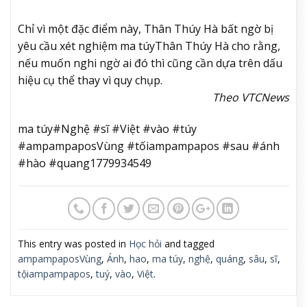
Chỉ vì một đặc điểm này, Thân Thúy Hà bất ngờ bị
yêu cầu xét nghiệm ma túy
Thân Thúy Hà cho rằng,
nếu muốn nghi ngờ ai đó thì cũng cần dựa trên dấu
hiệu cụ thể thay vì quy chụp.
Theo VTCNews
ma túy#Nghệ #sĩ #Việt #vào #túy
#ampampaposVùng #tốiampampapos #sau #ánh
#hào #quang1779934549
This entry was posted in
Học hỏi
and tagged
ampampaposVùng
,
Ánh
,
hao
,
ma túy
,
nghệ
,
quáng
,
sâu
,
sĩ
,
tộiampampapos
,
tuý
,
vào
,
Việt
.