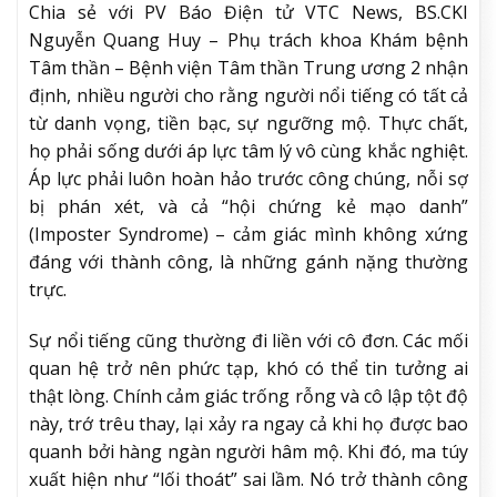
Chia sẻ với PV Báo Điện tử VTC News, BS.CKI
Nguyễn Quang Huy – Phụ trách khoa Khám bệnh
Tâm thần – Bệnh viện Tâm thần Trung ương 2 nhận
định, nhiều người cho rằng người nổi tiếng có tất cả
từ danh vọng, tiền bạc, sự ngưỡng mộ. Thực chất,
họ phải sống dưới áp lực tâm lý vô cùng khắc nghiệt.
Áp lực phải luôn hoàn hảo trước công chúng, nỗi sợ
bị phán xét, và cả “hội chứng kẻ mạo danh”
(Imposter Syndrome) – cảm giác mình không xứng
đáng với thành công, là những gánh nặng thường
trực.
Sự nổi tiếng cũng thường đi liền với cô đơn. Các mối
quan hệ trở nên phức tạp, khó có thể tin tưởng ai
thật lòng. Chính cảm giác trống rỗng và cô lập tột độ
này, trớ trêu thay, lại xảy ra ngay cả khi họ được bao
quanh bởi hàng ngàn người hâm mộ. Khi đó, ma túy
xuất hiện như “lối thoát” sai lầm. Nó trở thành công