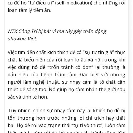
cụ để họ “tự điều trị” (self-medication) cho những rối
loạn tâm lý tiềm ẩn.
NTK Công Trí bị bắt vì ma túy gây chấn động
showbiz Việt.
Việc tìm đến chất kích thích để có “sự tự tin giả” thực
chất là biểu hiện của rối loạn lo âu xã hội, trong khi
việc dùng nó để “trốn tránh cô đơn” lại thường là
dấu hiệu của bệnh trầm cảm. Đặc biệt với những
người làm nghệ thuật, sự nhạy cảm là tố chất cần
thiết để sáng tạo. Nó giúp họ cảm nhận thế giới sâu
sắc và tinh tế hơn.
Tuy nhiên, chính sự nhạy cảm này lại khiến họ dễ bị
tổn thương hơn trước những lời chỉ trích hay thất
bại. Họ dễ rơi vào trạng thái “tự ti vô thức”, luôn cảm
thấy mình kém cỏi dù bề ngoài rất thành công. Khi