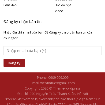
Làm đẹp
Học đồ họa
Video
Đăng ký nhận bản tin
Nhập địa chỉ email của bạn để đăng ký theo bản bản tin của
chúng tôi:
Phone: 0909.009.009
Email: webtintuc@gmail.com
Copyright 2026 © Themewordpress
Địa chỉ: 290 Nguyễn Trãi, Thanh Xuân, Hà Nội
"korean kbj​
"korean bj
"koreanbj​
"tin tức thời sự Việt Nam
"Tin
tức tiền điện tử mới nhất​
"Jiliasia 777
"Juan 365
"Korean Kbj