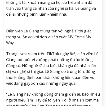
không ít tài khoản mạng xã hội do hiểu nhầm đã
tràn vào trang cá nhân của nghệ sĩ hài Lê Giang và
để lại những bình luận khiếm nhã.
Diễn viên Lê Giang trùng tên với nghệ sĩ thị giác
trong vụ ồn ào với đơn vị sản xuất MV Come My
Way.
Trong livestream trên TikTok ngày 6/6, diễn viên Lê
Giang bức xúc vì vướng phải những ồn ào không
đáng có. Nữ nghệ sĩ cho biết khán giả đã nhầm lẫn
chị và nghệ sĩ thị giác Lê Giang do trùng tên, đồng
thời khẳng định bản thân không liên quan đến vụ
việc đang gây xôn xao những ngày qua.
“Lê Giang này không động chạm gì đến ai, bao nhiêu
người hiểu lầm. Hãy để tôi yên. Tôi ở nhà ăn cơm mà
cũng bị chửi. Còn Sơn Tùng tính tình dễ thương,