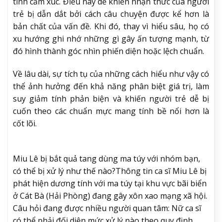
tính cảm xúc. Điều này dễ khiến nhận thức của người
trẻ bị dẫn dắt bởi cách câu chuyện được kể hơn là
bản chất của vấn đề. Khi đó, thay vì hiểu sâu, họ có
xu hướng ghi nhớ những gì gây ấn tượng mạnh, từ
đó hình thành góc nhìn phiến diện hoặc lệch chuẩn.
Về lâu dài, sự tích tụ của những cách hiểu như vậy có
thể ảnh hưởng đến khả năng phân biệt giá trị, làm
suy giảm tính phản biện và khiến người trẻ dễ bị
cuốn theo các chuẩn mực mang tính bề nổi hơn là
cốt lõi.
Miu Lê bị bắt quả tang dùng ma túy với nhóm bạn,
có thể bị xử lý như thế nào?
Thông tin ca sĩ Miu Lê bị
phát hiện dương tính với ma túy tại khu vực bãi biển
ở Cát Bà (Hải Phòng) đang gây xôn xao mạng xã hội.
Câu hỏi đang được nhiều người quan tâm: Nữ ca sĩ
có thể phải đối diện mức xử lý nào theo quy định