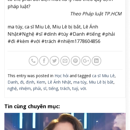
pháp luật?
Theo Pháp luật TP.HCM
ma túy, ca sĩ Miu Lê, Miu Lê bị bắt, Lê Ánh
Nhật#Nghệ #sĩ #dính #túy #Danh #tiếng #phải
#đi #kèm #với #trách #nhiệm1778604856
This entry was posted in
Học hỏi
and tagged
ca sĩ Miu Lê
,
Danh
,
đi
,
định
,
Kem
,
Lê Ánh Nhật
,
ma túy
,
Miu Lê bị bắt
,
nghệ
,
nhiệm
,
phải
,
sĩ
,
tiếng
,
trách
,
tuý
,
với
.
Tin cùng chuyên mục: