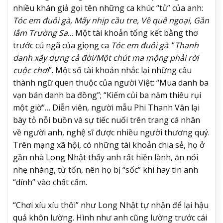
nhiều khán giả gọi tên những ca khúc “tủ” của anh:
Tóc em đuôi gà, Mấy nhịp cầu tre, Về quê ngoại, Gần
lắm Trường Sa
… Một tài khoản tổng kết bằng thơ
trước cú ngã của giọng ca
Tóc em đuôi gà
: “
Thanh
danh xây dựng cả đời/Một chút ma mộng phải rời
cuộc chơi
”. Một số tài khoản nhắc lại những câu
thành ngữ quen thuộc của người Việt: “Mua danh ba
vạn bán danh ba đồng”; “Kiếm củi ba năm thiêu rụi
một giờ”… Diễn viên, người mẫu Phi Thanh Vân lại
bày tỏ nỗi buồn và sự tiếc nuối trên trang cá nhân
về người anh, nghệ sĩ được nhiều người thương quý.
Trên mạng xã hội, có những tài khoản chia sẻ, họ ở
gần nhà Long Nhật thấy anh rất hiền lành, ăn nói
nhẹ nhàng, từ tốn, nên họ bị “sốc” khi hay tin anh
“dính” vào chất cấm.
“Chơi xíu xíu thôi” như Long Nhật tự nhận để lại hậu
quả khôn lường. Hình như anh cũng lường trước cái