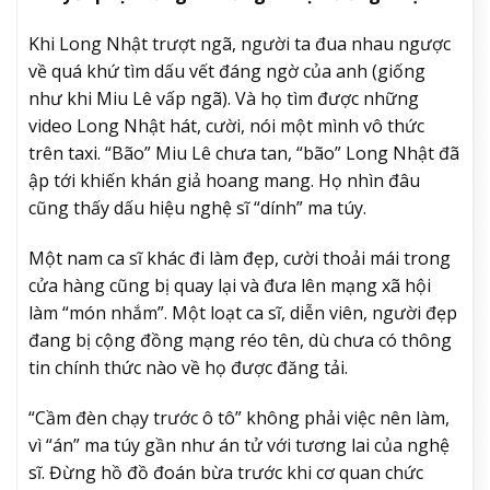
Khi Long Nhật trượt ngã, người ta đua nhau ngược
về quá khứ tìm dấu vết đáng ngờ của anh (giống
như khi Miu Lê vấp ngã). Và họ tìm được những
video Long Nhật hát, cười, nói một mình vô thức
trên taxi. “Bão” Miu Lê chưa tan, “bão” Long Nhật đã
ập tới khiến khán giả hoang mang. Họ nhìn đâu
cũng thấy dấu hiệu nghệ sĩ “dính” ma túy.
Một nam ca sĩ khác đi làm đẹp, cười thoải mái trong
cửa hàng cũng bị quay lại và đưa lên mạng xã hội
làm “món nhắm”. Một loạt ca sĩ, diễn viên, người đẹp
đang bị cộng đồng mạng réo tên, dù chưa có thông
tin chính thức nào về họ được đăng tải.
“Cầm đèn chạy trước ô tô” không phải việc nên làm,
vì “án” ma túy gần như án tử với tương lai của nghệ
sĩ. Đừng hồ đồ đoán bừa trước khi cơ quan chức