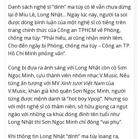
Danh sách nghệ sĩ “dính” ma túy có lẽ vẫn chưa dừng
lại ở Miu Lê, Long Nhật… Ngay lúc này, người ta soi
được dòng bình luận của một nghệ sĩ có tiếng trên
trang chính thức của Công an TPHCM về Phòng,
chống ma túy: “Phải hiểu, ai cũng nhận mình liêm.
Cho đến ngày bị Phòng, chống ma túy – Công an TP.
Hồ Chí Minh phỏng vấn”.
Cùng bị đưa ra ánh sáng với Long Nhật còn có Sơn
Ngọc Minh, cựu thành viên nhóm nhạc V.Music. Nếu
từng ấn tượng với MV
Xinh tươi Việt Nam
của
V.Music, khán giả khó quên Sơn Ngọc Minh, người
từng được mệnh danh là “hot boy Vpop”. Nhưng so
với một nghệ sĩ có thâm niên, sở hữu giọng ca ngọt
ngào với những ca khúc đóng đinh tên tuổi như
Long Nhật thì Sơn Ngọc Minh chỉ đóng “vai phụ”.
Khi thông tin Long Nhật “dính” ma túy loang ra,