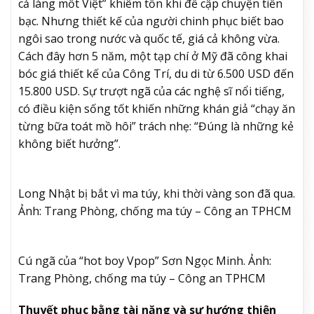
cả làng mốt Việt” khiêm tốn khi đề cập chuyện tiền
bạc. Nhưng thiết kế của người chinh phục biết bao
ngôi sao trong nước và quốc tế, giá cả không vừa.
Cách đây hơn 5 năm, một tạp chí ở Mỹ đã công khai
bóc giá thiết kế của Công Trí, du di từ 6.500 USD đến
15.800 USD. Sự trượt ngã của các nghệ sĩ nổi tiếng,
có điều kiện sống tốt khiến những khán giả “chạy ăn
từng bữa toát mồ hôi” trách nhẹ: “Đúng là những kẻ
không biết hưởng”.
Long Nhật bị bắt vì ma túy, khi thời vàng son đã qua.
Ảnh: Trang Phòng, chống ma túy – Công an TPHCM
Cú ngã của “hot boy Vpop” Sơn Ngọc Minh. Ảnh:
Trang Phòng, chống ma túy – Công an TPHCM
Thuyết phục bằng tài năng và sự hướng thiện