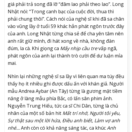
giá phải trả song đã lỡ “đâm lao phải theo lao”. Long
Nhật nói: “Trong canh bạc của cuộc đời, thua thì
phải chung thôi”. Cách nói của nghệ sĩ khi đã sa chân
vào vũng lầy ở tuổi 59 khác hẳn phát ngôn trước đây
của anh. Long Nhật từng chia sẻ để cha yên tâm nên
anh rất giữ mình, đi hát xong về nhà, không đàn
đúm, la cà. Khi giọng ca
Mấy nhịp cầu tre
vấp ngã,
phát ngôn của anh lại thành trò cười để dư luận mỉa
mai.
Nhìn lại những nghệ sĩ sa lầy vì liên quan ma túy đều
thấy họ ít nhiều ghi được dấu ấn với khán giả. Người
mẫu Andrea Aybar (An Tây) từng là gương mặt tiềm
năng ở làng mẫu phía Bắc, có lấn sân phim ảnh.
Nguyễn Trung Hiếu, tức ca sĩ Chi Dân, từng là chủ
nhân của một số bản hit
Mất trí nhớ, Người tôi yêu,
Sự thật sau một lời hứa, Điều anh biết, Làm vợ anh
nhé…
Anh còn có khả năng sáng tác, ca khúc
Anh