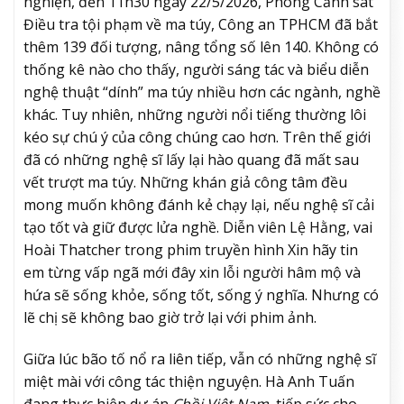
nghiện, đến 11h30 ngày 22/5/2026, Phòng Cảnh sát
Điều tra tội phạm về ma túy, Công an TPHCM đã bắt
thêm 139 đối tượng, nâng tổng số lên 140. Không có
thống kê nào cho thấy, người sáng tác và biểu diễn
nghệ thuật “dính” ma túy nhiều hơn các ngành, nghề
khác. Tuy nhiên, những người nổi tiếng thường lôi
kéo sự chú ý của công chúng cao hơn. Trên thế giới
đã có những nghệ sĩ lấy lại hào quang đã mất sau
vết trượt ma túy. Những khán giả công tâm đều
mong muốn không đánh kẻ chạy lại, nếu nghệ sĩ cải
tạo tốt và giữ được lửa nghề. Diễn viên Lệ Hằng, vai
Hoài Thatcher trong phim truyền hình Xin hãy tin
em từng vấp ngã mới đây xin lỗi người hâm mộ và
hứa sẽ sống khỏe, sống tốt, sống ý nghĩa. Nhưng có
lẽ chị sẽ không bao giờ trở lại với phim ảnh.
Giữa lúc bão tố nổ ra liên tiếp, vẫn có những nghệ sĩ
miệt mài với công tác thiện nguyện. Hà Anh Tuấn