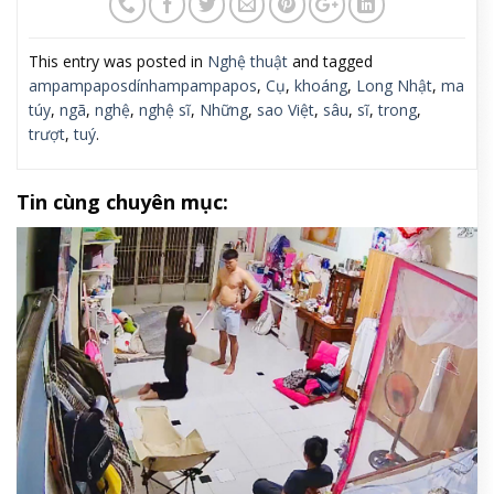
This entry was posted in
Nghệ thuật
and tagged
ampampaposdínhampampapos
,
Cụ
,
khoáng
,
Long Nhật
,
ma
túy
,
ngã
,
nghệ
,
nghệ sĩ
,
Những
,
sao Việt
,
sâu
,
sĩ
,
trong
,
trượt
,
tuý
.
Tin cùng chuyên mục: