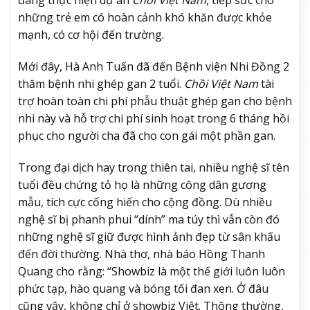
đang thực hiện dự án
Chồi Việt Nam
, tiếp sức cho
những trẻ em có hoàn cảnh khó khăn được khỏe
mạnh, có cơ hội đến trường.
Mới đây, Hà Anh Tuấn đã đến Bệnh viện Nhi Đồng 2
thăm bệnh nhi ghép gan 2 tuổi.
Chồi Việt Nam
tài
trợ hoàn toàn chi phí phẫu thuật ghép gan cho bệnh
nhi này và hỗ trợ chi phí sinh hoạt trong 6 tháng hồi
phục cho người cha đã cho con gái một phần gan.
Trong đại dịch hay trong thiên tai, nhiều nghệ sĩ tên
tuổi đều chứng tỏ họ là những công dân gương
mẫu, tích cực cống hiến cho cộng đồng. Dù nhiều
nghệ sĩ bị phanh phui “dính” ma túy thì vẫn còn đó
những nghệ sĩ giữ được hình ảnh đẹp từ sân khấu
đến đời thường. Nhà thơ, nhà báo Hồng Thanh
Quang cho rằng: “Showbiz là một thế giới luôn luôn
phức tạp, hào quang và bóng tối đan xen. Ở đâu
cũng vậy, không chỉ ở showbiz Việt. Thông thường,