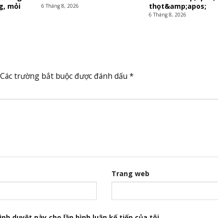
g, mỏi
thọt&amp;apos;
6 Tháng 8, 2026
6 Tháng 8, 2026
Các trường bắt buộc được đánh dấu
*
Trang web
nh duyệt này cho lần bình luận kế tiếp của tôi.