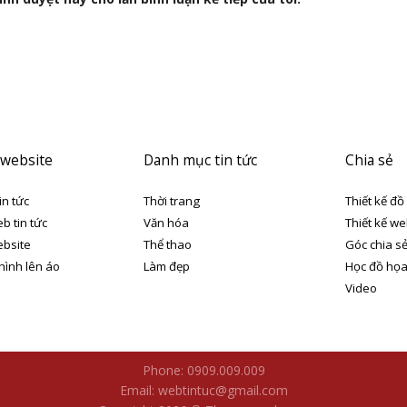
 website
Danh mục tin tức
Chia sẻ
in tức
Thời trang
Thiết kế đồ
eb tin tức
Văn hóa
Thiết kế we
ebsite
Thể thao
Góc chia s
 hình lên áo
Làm đẹp
Học đồ họ
Video
Phone: 0909.009.009
Email: webtintuc@gmail.com