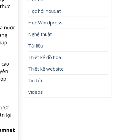
 thực
Học hỏi YouCat
Học Wordpress
hà nước
Nghệ thuật
vàng
hập
Tài liệu
Thiết kế đồ họa
 cáo
Thiết kế website
uyên
hợp
Tin tức
Videos
rước –
n lợi
Namnet