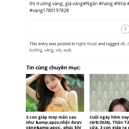
thị trường vàng, giá vàng#Ngân #hàng #Nhà #
#vàng1780197828
This entry was posted in
Nghệ thuật
and tagged
dễ
,
trưởng
,
vàng
,
với
,
xuất
.
Tin cùng chuyên mục:
3 con giáp may mắn sau
Cuối ngày hôm na
như &amp;apos;nhặt được
(6/8/2026), Thần T
vàng&amp;apos;, phúc khí
cửa, 3 con giáp ra