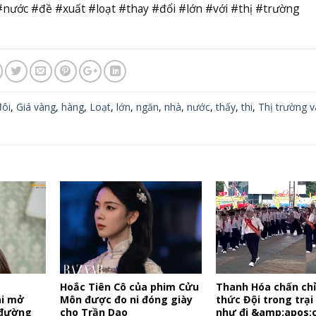
nước #đề #xuất #loạt #thay #đổi #lớn #với #thị #trường
đôi
,
Giá vàng
,
hàng
,
Loạt
,
lớn
,
ngăn
,
nhà
,
nước
,
thấy
,
thi
,
Thị trường 
y
Hoắc Tiên Cô của phim Cửu
Thanh Hóa chấn chỉ
ài mở
Môn được đo ni đóng giày
thức Đội trong trại 
 đường
cho Trần Dao
như đi &amp;apos;