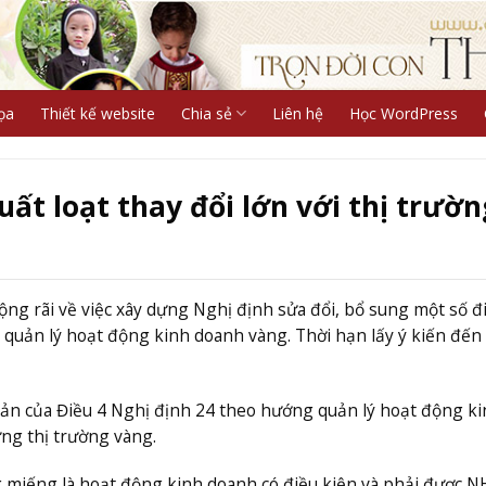
ọa
Thiết kế website
Chia sẻ
Liên hệ
Học WordPress
t loạt thay đổi lớn với thị trườn
g rãi về việc xây dựng Nghị định sửa đổi, bổ sung một số đ
quản lý hoạt động kinh doanh vàng. Thời hạn lấy ý kiến đến
oản của Điều 4 Nghị định 24 theo hướng quản lý hoạt động k
ng thị trường vàng.
 miếng là hoạt động kinh doanh có điều kiện và phải được 