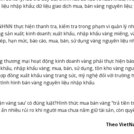
iệu nhập khẩu; dữ liệu giao dịch mua, bán vàng nguyên liệu;
NHNN thực hiện thanh tra, kiểm tra trong phạm vi quản lý n
ng sản xuất; kinh doanh; xuất khẩu, nhập khẩu vàng miếng, 
hép, hạn mức, báo cáo, mua, bán, sử dụng vàng nguyên liệu n
ng thương mại hoạt động kinh doanh vàng phải thực hiện báo
t khẩu, nhập khẩu vàng; mua, bán, sử dụng, tồn kho vàng ng
hợp đồng xuất khẩu vàng trang sức, mỹ nghệ đối với trường 
tình hình bán vàng nguyên liệu nhập khẩu.
hận vàng sau’ có đúng luật?
Hình thức mua bán vàng “trả tiền t
ẩn nhiều rủi ro khi người mua chưa nắm giữ tài sản, còn quyề
Theo Viet