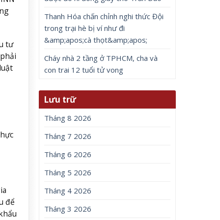
àng
Thanh Hóa chấn chỉnh nghi thức Đội
trong trại hè bị ví như đi
&amp;apos;cà thọt&amp;apos;
u tư
 phải
Cháy nhà 2 tầng ở TPHCM, cha và
luật
con trai 12 tuổi tử vong
Lưu trữ
Tháng 8 2026
thực
Tháng 7 2026
Tháng 6 2026
Tháng 5 2026
ia
Tháng 4 2026
u để
Tháng 3 2026
 khẩu