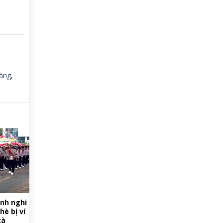
vàng
,
nh nghi
hè bị ví
cà