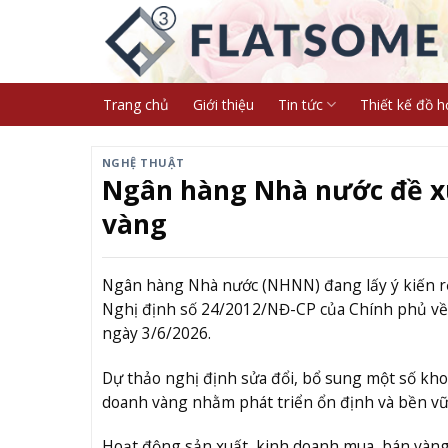
Skip
to
content
Trang chủ
Giới thiệu
Tin tức
Thiết kế đồ h
NGHỆ THUẬT
Ngân hàng Nhà nước đề xuấ
vàng
Ngân hàng Nhà nước (NHNN) đang lấy ý kiến rộn
Nghị định số 24/2012/NĐ-CP của Chính phủ về 
ngày 3/6/2026.
Dự thảo nghị định sửa đổi, bổ sung một số kh
doanh vàng nhằm phát triển ổn định và bền vữ
Hoạt động sản xuất, kinh doanh mua, bán vàng