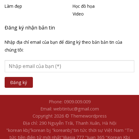
Làm đẹp
Học đồ họa
Video
Đăng ký nhận bản tin
Nhập địa chỉ email của bạn để đăng ký theo bản bản tin của
chúng tôi:
Phone: 0909.009.009
Email: webtintuc@gmail.com
Copyright 2026 © Themewordpress
Địa chỉ: 290 Nguyễn Trãi, Thanh Xuân, Hà Nội
"korean kbj​
"korean bj
"koreanbj​
"tin tức thời sự Việt Nam
"Tin
tức tiền điện tử mới nhất​
"Jiliasia 777
"Juan 365
"Korean Kbj