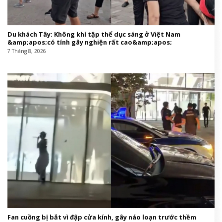
Du khách Tây: Không khí tập thể dục sáng ở Việt Nam
&amp;apos;có tính gây nghiện rất cao&amp;apos;
7 Tháng 8, 2026
Fan cuồng bị bắt vì đập cửa kính, gây náo loạn trước thềm