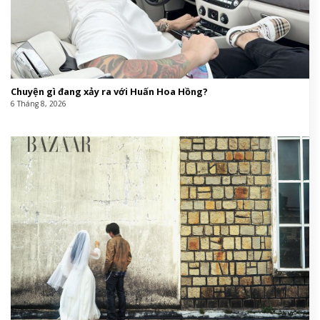
This entry was posted in
Giáo hội Việt Nam
and tagged
đại
,
điêu khắc
,
Hiện
,
Mỹ
,
người mẫu quốc tế
,
Nhận
,
nội thất
,
thời
,
trang
,
tranh
,
trong
.
Tin cùng chuyên mục: