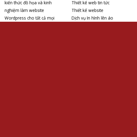
Chia sẻ
Cuộc sống
Ebook
Giáo hội Hoàn Vũ
Giáo hội Việt Nam
Góc chia sẻ
Hình ảnh
Học hỏi
Học hỏi YouCat
Học Wordpress
Nghệ thuật
Tài liệu
Thiết kế đồ họa