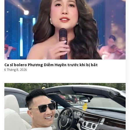
P
hotographer: Lily Wolfe @lilywolfephotography
Stylist & Creative Dirrector: Alessandra Minto
@mintgrams_
Model: Samia Irumva @samiagisage from
Independent Agency @independent_mgmt
Makeup Artist: Caterina Centrone
@caterinamakeupartist
Hair Stylist: Daniele Cancemi @danielecancemii
>>XU HƯỚNG ĐIÊU KHẮC TRONG THỜI TRANG
NGÀY CÀNG SIÊU THỰC
Harper’s Bazaar Việt Nam
Fashion,nội thất,người mẫu quốc tế,điêu khắcnội
thất,người mẫu quốc tế,điêu khắc#Mỹ #nhân
#trong #tranh #thời #trang #hiện #đại1781888812