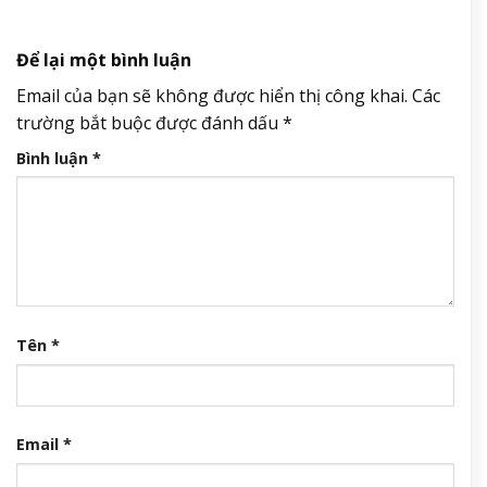
(S)TRONG Trọng Hiếu mang nhiều kỷ niệm của mình gửi gắm
vào (anh vẫn yêu em) đến giây cuối cùng
6 Tháng 8, 2026