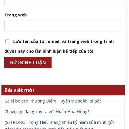
Học sinh Chuyên Tuyên Quang đăng ký xét tuyển vào những
trường đại học nào?
6 Tháng 8, 2026
Để lại một bình luận
Email của bạn sẽ không được hiển thị công khai.
Các
trường bắt buộc được đánh dấu
*
Bình luận
*