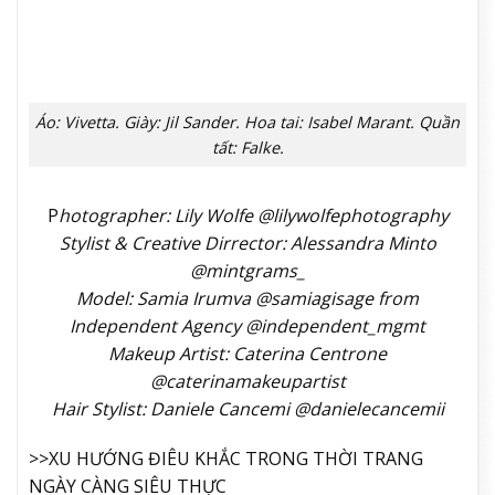
Áo: Sportmax. Chân váy: Jacquemus. Quần tất: High
Heel Jungle. Giày: Schiaparelli. Hoa tai: Monica Vinader.
Áo: Miu Miu. Áo: La Sensitive. Chân váy: Stella
McCartney. Giày: Prada. Quần tất: Falke. Hoa tai:
Gertrude Zachary. Găng tay: Next.