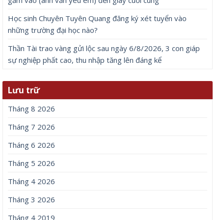
Tên
*
Email
*
Trang web
Lưu tên của tôi, email, và trang web trong trình