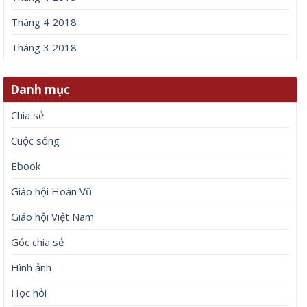
duyệt này cho lần bình luận kế tiếp của tôi.
Bài viết mới
Ca sĩ bolero Phương Diễm Huyền trước khi bị bắt
Chuyện gì đang xảy ra với Huấn Hoa Hồng?
(S)TRONG Trọng Hiếu mang nhiều kỷ niệm của mình gửi
gắm vào (anh vẫn yêu em) đến giây cuối cùng
Học sinh Chuyên Tuyên Quang đăng ký xét tuyển vào
những trường đại học nào?
Thần Tài trao vàng gửi lộc sau ngày 6/8/2026, 3 con giáp
sự nghiệp phất cao, thu nhập tăng lên đáng kể