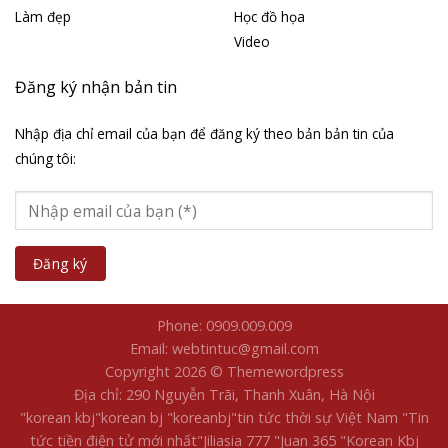
Làm đẹp
Học đồ họa
Video
Đăng ký nhận bản tin
Nhập địa chỉ email của bạn để đăng ký theo bản bản tin của
chúng tôi:
Phone: 0909.009.009
Email: webtintuc@gmail.com
Copyright 2026 © Themewordpress
Địa chỉ: 290 Nguyễn Trãi, Thanh Xuân, Hà Nội
"korean kbj​
"korean bj
"koreanbj​
"tin tức thời sự Việt Nam
"Tin
tức tiền điện tử mới nhất​
"Jiliasia 777
"Juan 365
"Korean Kbj