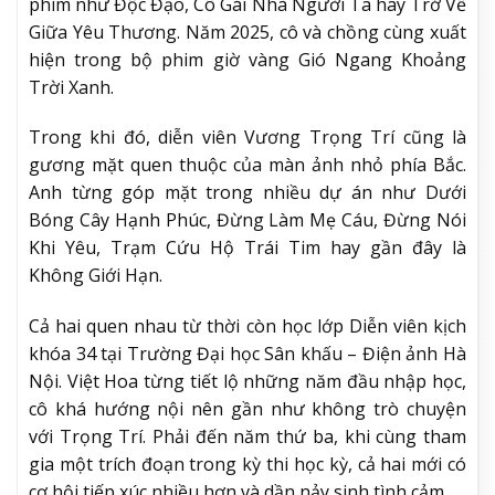
phim như Độc Đạo, Cô Gái Nhà Người Ta hay Trở Về
Giữa Yêu Thương. Năm 2025, cô và chồng cùng xuất
hiện trong bộ phim giờ vàng Gió Ngang Khoảng
Trời Xanh.
Trong khi đó, diễn viên Vương Trọng Trí cũng là
gương mặt quen thuộc của màn ảnh nhỏ phía Bắc.
Anh từng góp mặt trong nhiều dự án như Dưới
Bóng Cây Hạnh Phúc, Đừng Làm Mẹ Cáu, Đừng Nói
Khi Yêu, Trạm Cứu Hộ Trái Tim hay gần đây là
Không Giới Hạn.
Cả hai quen nhau từ thời còn học lớp Diễn viên kịch
khóa 34 tại Trường Đại học Sân khấu – Điện ảnh Hà
Nội. Việt Hoa từng tiết lộ những năm đầu nhập học,
cô khá hướng nội nên gần như không trò chuyện
với Trọng Trí. Phải đến năm thứ ba, khi cùng tham
gia một trích đoạn trong kỳ thi học kỳ, cả hai mới có
cơ hội tiếp xúc nhiều hơn và dần nảy sinh tình cảm.