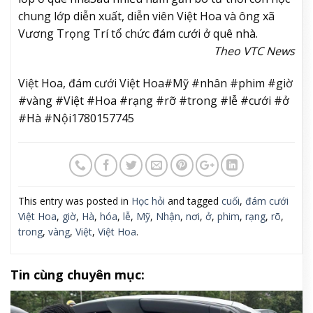
chung lớp diễn xuất, diễn viên Việt Hoa và ông xã
Vương Trọng Trí tổ chức đám cưới ở quê nhà.
Theo VTC News
Việt Hoa, đám cưới Việt Hoa#Mỹ #nhân #phim #giờ
#vàng #Việt #Hoa #rạng #rỡ #trong #lễ #cưới #ở
#Hà #Nội1780157745
This entry was posted in
Học hỏi
and tagged
cuối
,
đám cưới
Việt Hoa
,
giờ
,
Hà
,
hóa
,
lễ
,
Mỹ
,
Nhận
,
nơi
,
ở
,
phim
,
rạng
,
rõ
,
trong
,
vàng
,
Việt
,
Việt Hoa
.
Tin cùng chuyên mục: