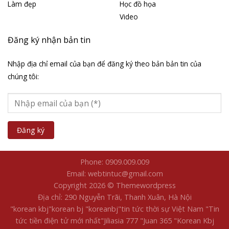
Làm đẹp
Học đồ họa
Video
Đăng ký nhận bản tin
Nhập địa chỉ email của bạn để đăng ký theo bản bản tin của
chúng tôi:
Phone: 0909.009.009
Email: webtintuc@gmail.com
Copyright 2026 © Themewordpress
Địa chỉ: 290 Nguyễn Trãi, Thanh Xuân, Hà Nội
"korean kbj​
"korean bj
"koreanbj​
"tin tức thời sự Việt Nam
"Tin
tức tiền điện tử mới nhất​
"Jiliasia 777
"Juan 365
"Korean Kbj