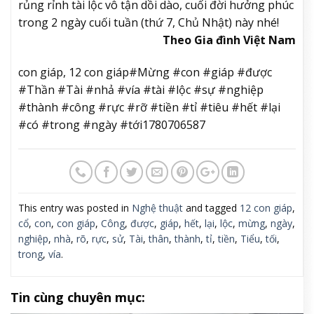
rủng rỉnh tài lộc vô tận dồi dào, cuối đời hưởng phúc
trong 2 ngày cuối tuần (thứ 7, Chủ Nhật) này nhé!
Theo Gia đình Việt Nam
con giáp, 12 con giáp#Mừng #con #giáp #được
#Thần #Tài #nhả #vía #tài #lộc #sự #nghiệp
#thành #công #rực #rỡ #tiền #tỉ #tiêu #hết #lại
#có #trong #ngày #tới1780706587
This entry was posted in
Nghệ thuật
and tagged
12 con giáp
,
cổ
,
con
,
con giáp
,
Công
,
được
,
giáp
,
hết
,
lại
,
lộc
,
mừng
,
ngày
,
nghiệp
,
nhà
,
rõ
,
rực
,
sử
,
Tài
,
thân
,
thành
,
tỉ
,
tiền
,
Tiểu
,
tối
,
trong
,
vía
.
Tin cùng chuyên mục: