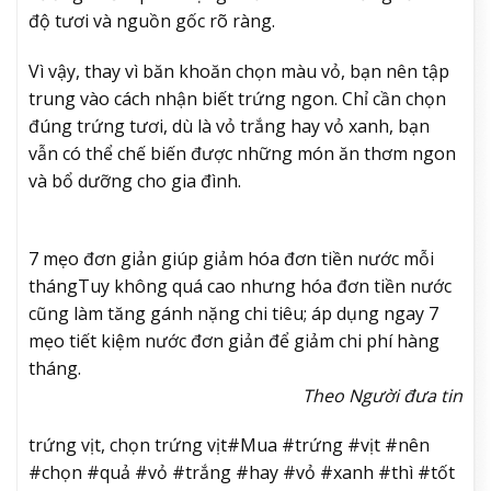
độ tươi và nguồn gốc rõ ràng.
Vì vậy, thay vì băn khoăn chọn màu vỏ, bạn nên tập
trung vào cách nhận biết trứng ngon. Chỉ cần chọn
đúng trứng tươi, dù là vỏ trắng hay vỏ xanh, bạn
vẫn có thể chế biến được những món ăn thơm ngon
và bổ dưỡng cho gia đình.
7 mẹo đơn giản giúp giảm hóa đơn tiền nước mỗi
tháng
Tuy không quá cao nhưng hóa đơn tiền nước
cũng làm tăng gánh nặng chi tiêu; áp dụng ngay 7
mẹo tiết kiệm nước đơn giản để giảm chi phí hàng
tháng.
Theo Người đưa tin
trứng vịt, chọn trứng vịt#Mua #trứng #vịt #nên
#chọn #quả #vỏ #trắng #hay #vỏ #xanh #thì #tốt