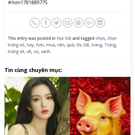
#hơn1781889775
This entry was posted in
Học hỏi
and tagged
chọn
,
chọn
trứng vịt
,
hay
,
hơn
,
mua
,
nên
,
quà
,
thi
,
tốt
,
trang
,
Trúng
,
trứng vịt
,
vít
,
vợ
,
xanh
.
Tin cùng chuyên mục: