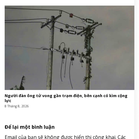
Người đàn ông tử vong gần trạm điện, bên cạnh có kìm cộng
lực
8 Tháng 8, 2026
Để lại một bình luận
Email của bạn sẽ không được hiển thị công khai.
Các