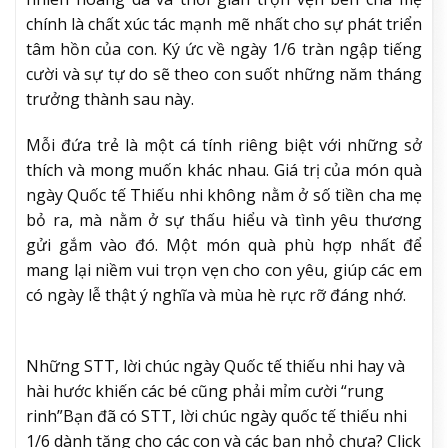
chính là chất xúc tác mạnh mẽ nhất cho sự phát triển
tâm hồn của con. Ký ức về ngày 1/6 tràn ngập tiếng
cười và sự tự do sẽ theo con suốt những năm tháng
trưởng thành sau này.
Mỗi đứa trẻ là một cá tính riêng biệt với những sở
thích và mong muốn khác nhau. Giá trị của món quà
ngày Quốc tế Thiếu nhi không nằm ở số tiền cha mẹ
bỏ ra, mà nằm ở sự thấu hiểu và tình yêu thương
gửi gắm vào đó. Một món quà phù hợp nhất để
mang lại niềm vui trọn vẹn cho con yêu, giúp các em
có ngày lễ thật ý nghĩa và mùa hè rực rỡ đáng nhớ.
Những STT, lời chúc ngày Quốc tế thiếu nhi hay và
hài hước khiến các bé cũng phải mỉm cười “rung
rinh”
Bạn đã có STT, lời chúc ngày quốc tế thiếu nhi
1/6 dành tặng cho các con và các bạn nhỏ chưa? Click