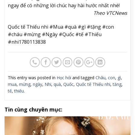
ngay để có những lời chúc hay hài hước nhất nhé!
Theo VTCNews
Quốc tế Thiếu nhi #Mua #quà #gì #tặng #con
#cháu #mừng #Ngày #Quốc #tế #Thiếu
#nhi1780113838
This entry was posted in
Học hỏi
and tagged
Châu
,
con
,
gì
,
mua
,
mừng
,
ngày
,
Nhi
,
quà
,
Quốc
,
Quốc tế Thiếu nhi
,
tăng
,
tế
,
thiếu
.
Tin cùng chuyên mục: