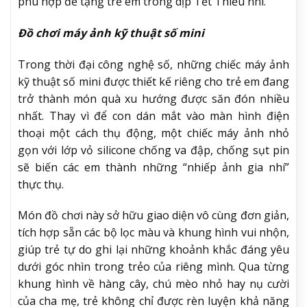
phù hợp để tặng trẻ em trong dịp Tết Thiếu nhi.
Đồ chơi máy ảnh kỹ thuật số mini
Trong thời đại công nghệ số, những chiếc máy ảnh
kỹ thuật số mini được thiết kế riêng cho trẻ em đang
trở thành món quà xu hướng được săn đón nhiều
nhất. Thay vì để con dán mắt vào màn hình điện
thoại một cách thụ động, một chiếc máy ảnh nhỏ
gọn với lớp vỏ silicone chống va đập, chống sụt pin
sẽ biến các em thành những “nhiếp ảnh gia nhí”
thực thụ.
Món đồ chơi này sở hữu giao diện vô cùng đơn giản,
tích hợp sẵn các bộ lọc màu và khung hình vui nhộn,
giúp trẻ tự do ghi lại những khoảnh khắc đáng yêu
dưới góc nhìn trong trẻo của riêng mình. Qua từng
khung hình về hàng cây, chú mèo nhỏ hay nụ cười
của cha mẹ, trẻ không chỉ được rèn luyện khả năng