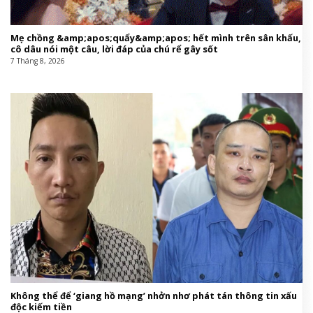
Mẹ chồng &amp;apos;quẩy&amp;apos; hết mình trên sân khấu,
cô dâu nói một câu, lời đáp của chú rể gây sốt
7 Tháng 8, 2026
Không thể để ‘giang hồ mạng’ nhởn nhơ phát tán thông tin xấu
độc kiếm tiền