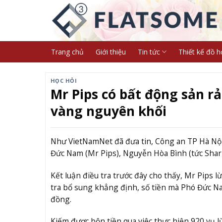
Skip
to
content
Trang chủ
Giới thiệu
Tin tức
Thiết kế đồ h
HỌC HỎI
Mr Pips có bất động sản rả
vàng nguyên khối
Như VietNamNet đã đưa tin, Công an TP Hà Nội đ
Đức Nam (Mr Pips), Nguyễn Hòa Bình (tức Shark
Kết luận điều tra trước đây cho thấy, Mr Pips l
tra bổ sung khẳng định, số tiền mà Phó Đức Na
đồng.
Kiếm được bộn tiền qua việc thực hiện 920 vụ 