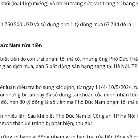
ối (loại 1kg/miếng) và nhiều trang sức, vật trang trí bằng 
.750.500 USD và sử dụng hơn 1 tỷ đồng mua 67.744 đô la
 Đức Nam rửa tiền
ể biết tiền do con trai phạm tội mà có, nhưng ông Phó Đức Th
ác giao dịch mua, bán 5 bất động sản hạng sang tại Hà Nội, 
ết luận điều tra bổ sung xác định, từ ngày 11/4- 10/5/2024, t
 tội nhưng bị can này đã sử dụng tài khoản của mình nhận tổn
g đó, hơn 80 tỷ đồng là số tiền mà Phó Đức Nam phạm tội mà 
hạn nhiều lần. Sau khi biết Phó Đức Nam bị Công an TP Hà Nội 
người thân để tránh bị phát hiện, thu giữ.
m cũng có hành vi đồng phạm giúp bạn trai rửa tiền tổng số h