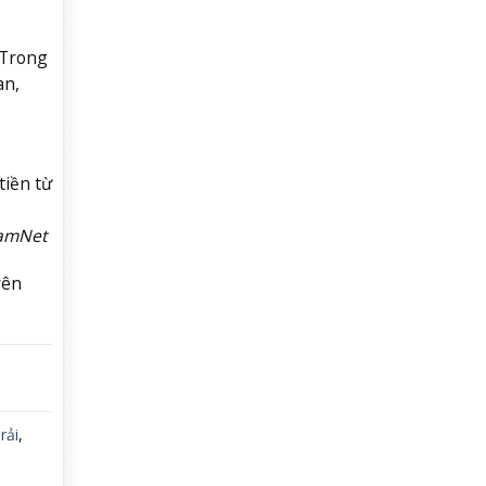
 Trong
an,
tiền từ
NamNet
yên
,
rải
,