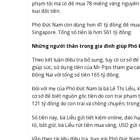
phạm tội mà có để mua 78 miếng vàng nguyên kh
loại đắt tiền.
Phó Đức Nam còn dùng hơn 41 tỷ đồng để mua 1
Singapore. Tổng số tiền là hơn 561 tỷ đồng.
Những người thân trong gia đình giúp Phó
Theo kết luận điều tra bổ sung, tuy có cơ sở đ
giúp sức, sử dụng tiền của Mr Pips tham gia c
Đồng Nai với tổng số tiền 165 tỷ đồng.
Đối với mẹ của Phó Đức Nam là bà Lê Thị Liễu, k
cơ sở để biết nguồn gốc tiền do con trai phạm
121 tỷ đồng do con trai và chồng chuyển; tron
Số tiền này, bà Liễu gửi tiết kiệm online, đáo 
tố, bắt giữ, bà Liễu rút tiền mua vàng, USD gửi 
Vẫn theo tài liệu điều tra, bạn gái Phó Đức Na