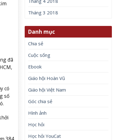
Tháng 4 2018
kim
Tháng 3 2018
Danh mục
Chia sẻ
Cuộc sống
ắng đã
Ebook
TPHCM,
Giáo hội Hoàn Vũ
uy có
Giáo hội Việt Nam
g số
Góc chia sẻ
có.
Hình ảnh
khởi
Học hỏi
Học hỏi YouCat
ơn 384