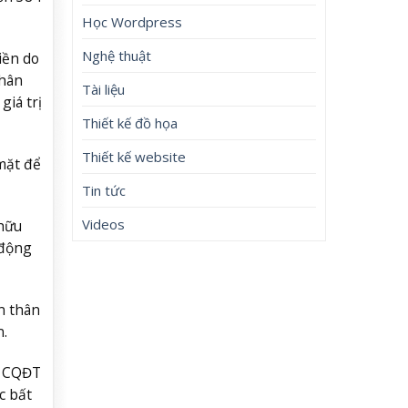
Học Wordpress
Nghệ thuật
iền do
nhân
Tài liệu
iá trị
Thiết kế đồ họa
Thiết kế website
mặt để
Tin tức
Videos
 hữu
 động
n thân
.
, CQĐT
c bất