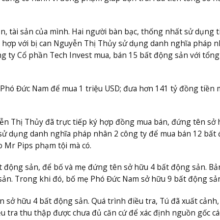
n, tài sản của mình. Hai người bàn bạc, thống nhất sử dụng t
i hợp với bị can Nguyễn Thị Thủy sử dụng danh nghĩa pháp 
 ty Cổ phần Tech Invest mua, bán 15 bất động sản với tổng g
 Phó Đức Nam để mua 1 triệu USD; đưa hơn 141 tỷ đồng tiền 
uyễn Thị Thủy đã trực tiếp ký hợp đồng mua bán, đứng tên sở
sử dụng danh nghĩa pháp nhân 2 công ty để mua bán 12 bất
o Mr Pips phạm tội mà có.
 động sản, để bố và mẹ đứng tên sở hữu 4 bất động sản. Bả
ản. Trong khi đó, bố mẹ Phó Đức Nam sở hữu 9 bất động sản
 sở hữu 4 bất động sản. Quá trình điều tra, Tú đã xuất cảnh
điều tra thu thập được chưa đủ căn cứ để xác định nguồn gốc cá