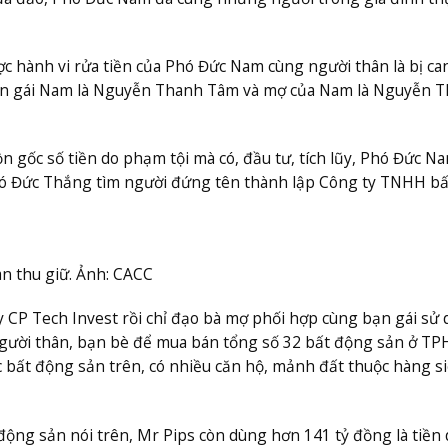
ợc hành vi rửa tiền của Phó Đức Nam cùng người thân là bị ca
ạn gái Nam là Nguyễn Thanh Tâm và mợ của Nam là Nguyễn T
ồn gốc số tiền do phạm tội mà có, đầu tư, tích lũy, Phó Đức N
hó Đức Thắng tìm người đứng tên thành lập Công ty TNHH bấ
an thu giữ. Ảnh: CACC
CP Tech Invest rồi chỉ đạo bà mợ phối hợp cùng bạn gái sử
 người thân, bạn bè để mua bán tổng số 32 bất động sản ở T
c bất động sản trên, có nhiều căn hộ, mảnh đất thuộc hàng s
động sản nói trên, Mr Pips còn dùng hơn 141 tỷ đồng là tiền 