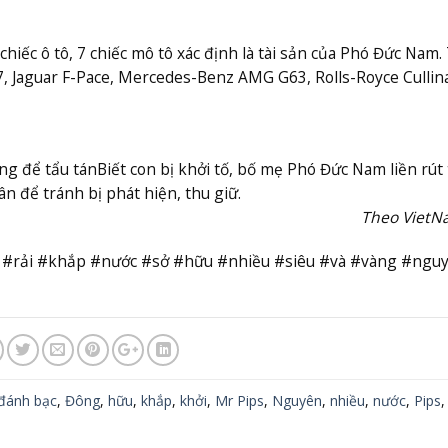
chiếc ô tô, 7 chiếc mô tô xác định là tài sản của Phó Đức Nam.
7, Jaguar F-Pace, Mercedes-Benz AMG G63, Rolls-Royce Cullin
ồng để tẩu tán
Biết con bị khởi tố, bố mẹ Phó Đức Nam liền rút 
n để tránh bị phát hiện, thu giữ.
Theo Viet
 #rải #khắp #nước #sở #hữu #nhiều #siêu #và #vàng #ngu
đánh bạc
,
Đông
,
hữu
,
khắp
,
khởi
,
Mr Pips
,
Nguyên
,
nhiều
,
nước
,
Pips