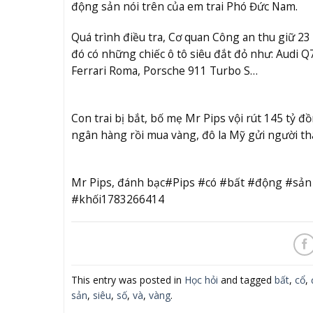
động sản nói trên của em trai Phó Đức Nam.
Quá trình điều tra, Cơ quan Công an thu giữ 23 
đó có những chiếc ô tô siêu đắt đỏ như: Audi Q
Ferrari Roma, Porsche 911 Turbo S…
Con trai bị bắt, bố mẹ Mr Pips vội rút 145 tỷ đ
ngân hàng rồi mua vàng, đô la Mỹ gửi người thâ
Mr Pips, đánh bạc#Pips #có #bất #động #sản
#khối1783266414
This entry was posted in
Học hỏi
and tagged
bất
,
cổ
,
sản
,
siêu
,
số
,
và
,
vàng
.