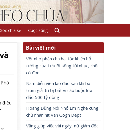
Góc chia sẻ
Cuộc sống
Bài viết mới
 và
Vết nhơ phản cha hại tộc khiến hổ
tướng của Lưu Bị sống tủi nhục, chết
cô đơn
n Phó
Nam diễn viên lao đao sau khi bà
trùm giải trí bị bắt vì cáo buộc lừa
đảo 500 tỷ đồng
n điều
Hoàng Dũng Nói Nhỏ Em Nghe cùng
ỷ
chủ nhân hit Van Gogh Dept
Vắng giúp việc vài ngày, nữ giám đốc
ực